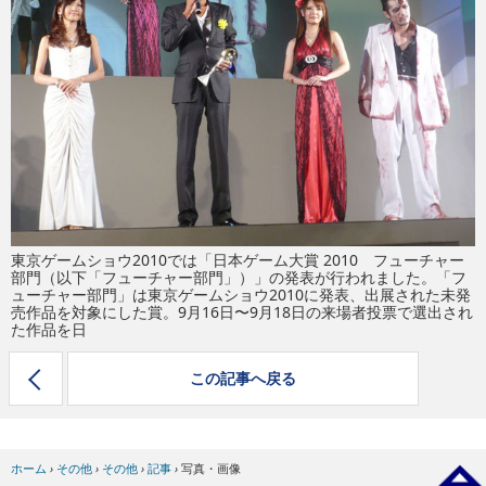
eスポーツ
東京ゲームショウ2010では「日本ゲーム大賞 2010 フューチャー
部門（以下「フューチャー部門」）」の発表が行われました。「フ
ューチャー部門」は東京ゲームショウ2010に発表、出展された未発
売作品を対象にした賞。9月16日〜9月18日の来場者投票で選出され
た作品を日
この記事へ戻る
ホーム
›
その他
›
その他
›
記事
›
写真・画像