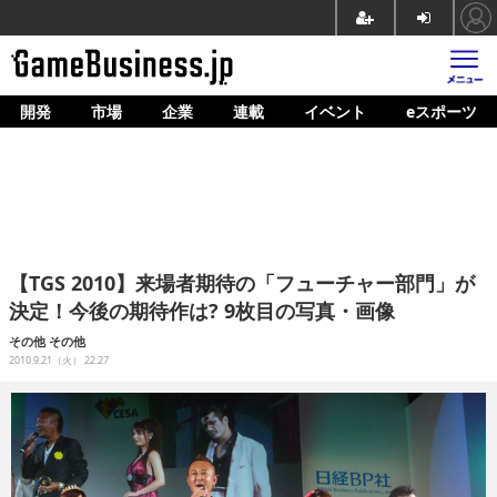
開発
市場
企業
連載
イベント
eスポーツ
ホーム
ゲーム開発
市場
マネタイズ
【TGS 2010】来場者期待の「フューチャー部門」が
企業動向
決定！今後の期待作は? 9枚目の写真・画像
人材育成
その他
その他
2010.9.21（火） 22:27
産業政策
連載
イベント/セミナー