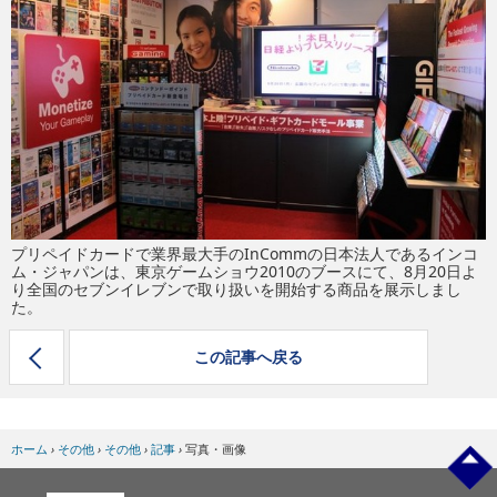
eスポーツ
プリペイドカードで業界最大手のInCommの日本法人であるインコ
ム・ジャパンは、東京ゲームショウ2010のブースにて、8月20日よ
り全国のセブンイレブンで取り扱いを開始する商品を展示しまし
た。
この記事へ戻る
ホーム
›
その他
›
その他
›
記事
›
写真・画像