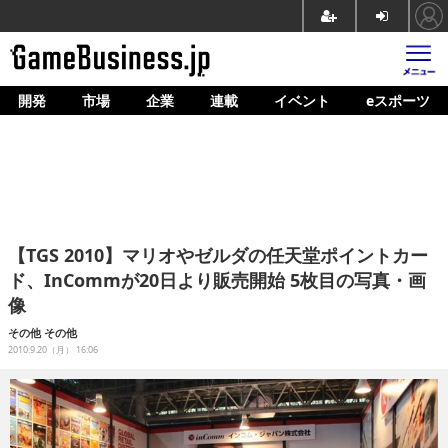
開発
市場
企業
連載
イベント
eスポーツ
ホーム
ゲーム開発
市場
マネタイズ
【TGS 2010】マリオやゼルダの任天堂ポイントカー
企業動向
ド、InCommが20日より販売開始 5枚目の写真・画
像
人材育成
その他
その他
産業政策
2010.9.20（月） 16:06
連載
イベント/セミナー