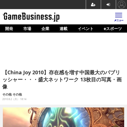
開発
市場
企業
連載
イベント
eスポーツ
ホーム
ゲーム開発
市場
マネタイズ
【China Joy 2010】存在感を増す中国最大のパブリ
企業動向
ッシャー・・・盛大ネットワーク 13枚目の写真・画
像
人材育成
その他
その他
産業政策
2010.8.2（月） 18:14
連載
イベント/セミナー