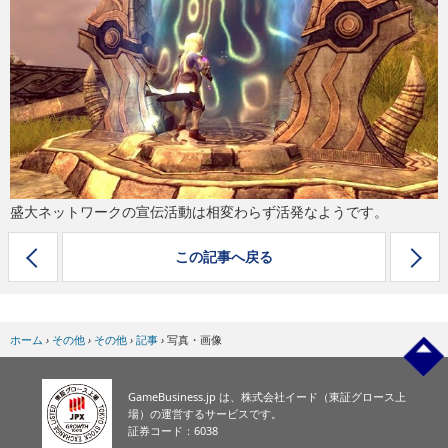
eスポーツ
盛大ネットワークの宣伝活動は相変わらず活発なようです。
この記事へ戻る
ホーム
›
その他
›
その他
›
記事
›
写真・画像
GameBusiness.jp は、株式会社イード（東証グロース上
場）の運営するサービスです。
証券コード：6038