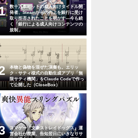
数十万本ヒットの成人向けタイトル開
発者、Steamからの売上を銀行に受け
取り拒否されたことを明かす―今も続
く「銀行による成人向けコンテンツの
規制」
本物と偽物を混ぜた演奏も。エリッ
ク・サティ様式の自動生成アプリ「無
限サティ機関」をClaude Codeで作っ
て公開した（CloseBox）
スマゲー『文豪ストレイドッグス』運
営会社が廃業、告知翌日にいきなりサ