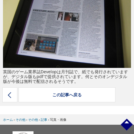
eスポーツ
英国のゲーム業界誌Developは月刊誌で、紙でも発行されています
が、デジタル版もpdfで提供されています。何とそのオンデジタル
版が今後は無料で配信されるそうです。
この記事へ戻る
ホーム
›
その他
›
その他
›
記事
›
写真・画像