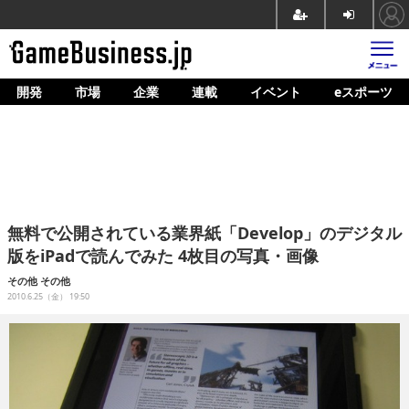
開発
市場
企業
連載
イベント
eスポーツ
ホーム
ゲーム開発
市場
マネタイズ
無料で公開されている業界紙「Develop」のデジタル
企業動向
版をiPadで読んでみた 4枚目の写真・画像
人材育成
その他
その他
2010.6.25（金） 19:50
産業政策
連載
イベント/セミナー