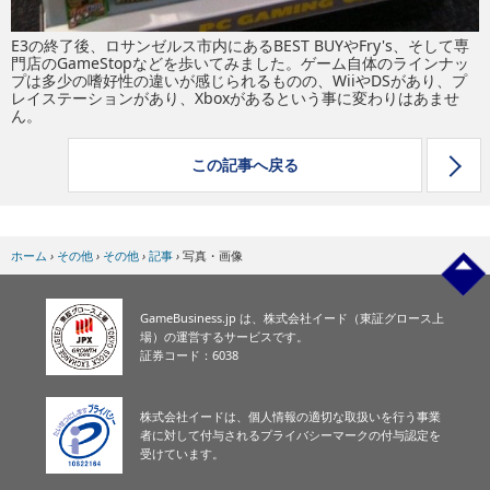
E3の終了後、ロサンゼルス市内にあるBEST BUYやFry's、そして専
門店のGameStopなどを歩いてみました。ゲーム自体のラインナッ
プは多少の嗜好性の違いが感じられるものの、WiiやDSがあり、プ
レイステーションがあり、Xboxがあるという事に変わりはあませ
ん。
この記事へ戻る
ホーム
›
その他
›
その他
›
記事
›
写真・画像
GameBusiness.jp は、株式会社イード（東証グロース上
場）の運営するサービスです。
証券コード：6038
株式会社イードは、個人情報の適切な取扱いを行う事業
者に対して付与されるプライバシーマークの付与認定を
受けています。