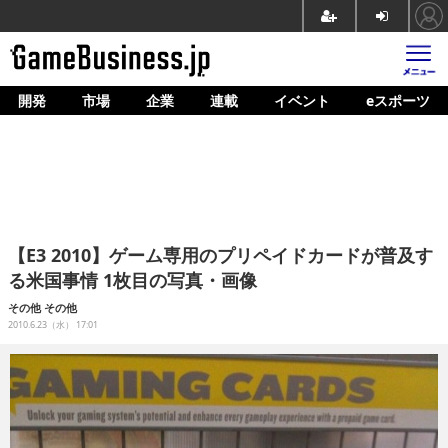
開発
市場
企業
連載
イベント
eスポーツ
ホーム
ゲーム開発
市場
マネタイズ
【E3 2010】ゲーム専用のプリペイドカードが普及す
企業動向
る米国事情 1枚目の写真・画像
人材育成
その他
その他
2010.6.23（水） 17:01
産業政策
連載
イベント/セミナー