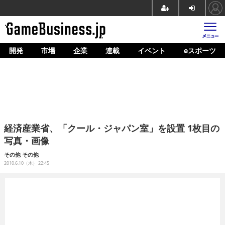
開発
市場
企業
連載
イベント
eスポーツ
ホーム
ゲーム開発
市場
マネタイズ
経済産業省、「クール・ジャパン室」を設置 1枚目の
企業動向
写真・画像
人材育成
その他
その他
2010.6.10（木） 22:45
産業政策
連載
イベント/セミナー