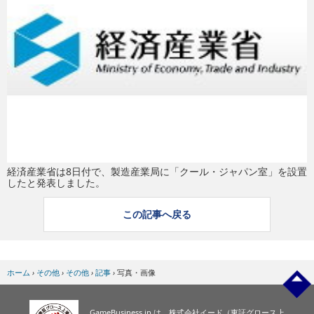
eスポーツ
経済産業省は8日付で、製造産業局に「クール・ジャパン室」を設置
したと発表しました。
この記事へ戻る
ホーム
›
その他
›
その他
›
記事
›
写真・画像
GameBusiness.jp は、株式会社イード（東証グロース上