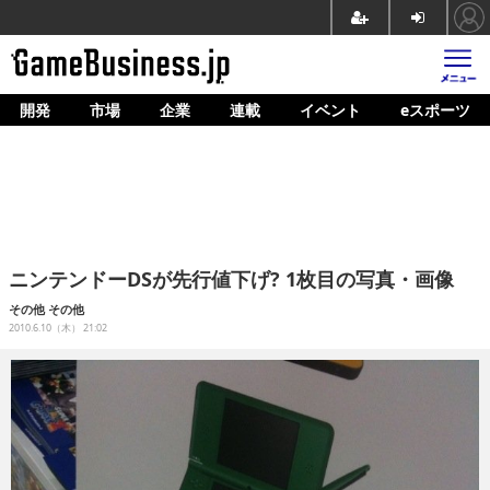
開発
市場
企業
連載
イベント
eスポーツ
ホーム
ゲーム開発
市場
マネタイズ
ニンテンドーDSが先行値下げ? 1枚目の写真・画像
企業動向
その他
その他
2010.6.10（木） 21:02
人材育成
産業政策
連載
イベント/セミナー