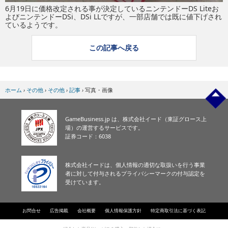
6月19日に価格改定される事が決定しているニンテンドーDS Liteお
よびニンテンドーDSi、DSi LLですが、一部店舗では既に値下げされ
ているようです。
この記事へ戻る
ホーム
›
その他
›
その他
›
記事
›
写真・画像
GameBusiness.jp は、株式会社イード（東証グロース上
場）の運営するサービスです。
証券コード：6038
株式会社イードは、個人情報の適切な取扱いを行う事業
者に対して付与されるプライバシーマークの付与認定を
受けています。
お問合せ
広告掲載
会社概要
個人情報保護方針
特定商取引法に基づく表記