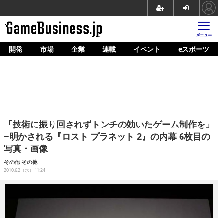
開発
市場
企業
連載
イベント
eスポーツ
ホーム
ゲーム開発
市場
マネタイズ
「技術に振り回されずトンチの効いたゲーム制作を」
企業動向
−明かされる『ロスト プラネット 2』の内幕 6枚目の
写真・画像
人材育成
その他
その他
産業政策
2010.6.2（水） 11:24
連載
イベント/セミナー