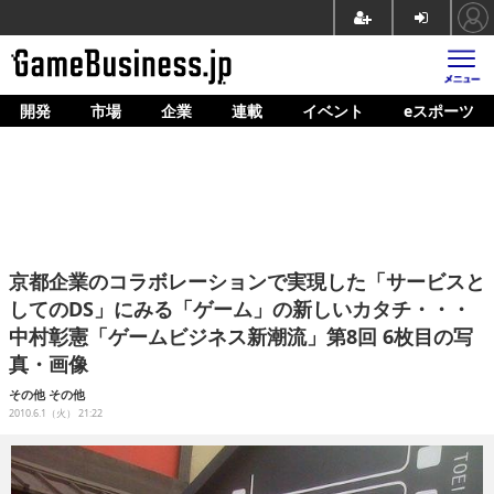
開発
市場
企業
連載
イベント
eスポーツ
ホーム
ゲーム開発
市場
マネタイズ
京都企業のコラボレーションで実現した「サービスと
企業動向
してのDS」にみる「ゲーム」の新しいカタチ・・・
中村彰憲「ゲームビジネス新潮流」第8回 6枚目の写
人材育成
真・画像
産業政策
その他
その他
2010.6.1（火） 21:22
連載
イベント/セミナー