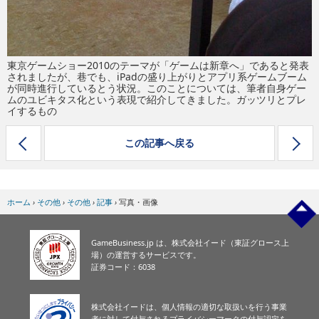
東京ゲームショー2010のテーマが「ゲームは新章へ」であると発表
されましたが、巷でも、iPadの盛り上がりとアプリ系ゲームブーム
が同時進行しているとう状況。このことについては、筆者自身ゲー
ムのユビキタス化という表現で紹介してきました。ガッツリとプレ
イするもの
この記事へ戻る
ホーム
›
その他
›
その他
›
記事
›
写真・画像
GameBusiness.jp は、株式会社イード（東証グロース上
場）の運営するサービスです。
証券コード：6038
株式会社イードは、個人情報の適切な取扱いを行う事業
者に対して付与されるプライバシーマークの付与認定を