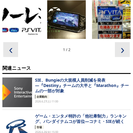
‹
›
1
/
2
関連ニュース
SIE、Bungieの大規模人員削減を発表
―『Destiny』チームの大半と『Marathon』チー
ムの一部が対象
企業動向
2026.6.27(土) 11:00
ゲーム・エンタメ特許の「他社牽制力」ランキン
グ、バンダイナムコが首位—コナミ・SIEが続く
市場
2026.6.26(金) 15:00