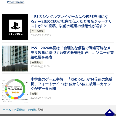
「PSのシングルプレイゲームは今後PS専用にな
る」―SIEのCEOが社内で伝えたと著名ジャーナリ
ストがSNS投稿、以前の報道の信憑性が増す？
ゲーム開発
2026.5.19(火) 19:15
PS5、2026年度は「合理的な価格で調達可能なメ
モリ数量に基づく台数の販売を計画」。ソニーが業
績概要を発表
企業動向
2026.5.9(土) 11:00
小学生のゲーム事情 『Roblox』が14倍超の急成
長、フォートナイトは1位から5位に後退―カヤッ
クがデータ公開
市場
2026.6.29(月) 16:30
ホーム
›
企業動向
›
その他
›
記事