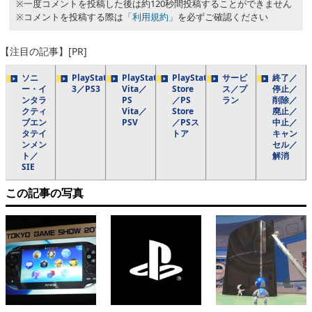
※一度コメントを投稿した後は約120秒間投稿することができません
※コメントを投稿する際は
「利用規約」
を必ずご確認ください
【注目の記事】[PR]
ソニ
PlayStation
PlayStation
PlayStation
サービ
終了／
ー・イ
3／PS3
Vita／
Store
ス／プ
停止／
ンタラ
PS
／PS
ラン
削除／
クティ
Vita／
Store
廃止／
ブエン
PSV
／PSス
中止／
タテイ
トア
キャン
ンメン
セル／
ト／
解消
SIE
この記事の写真