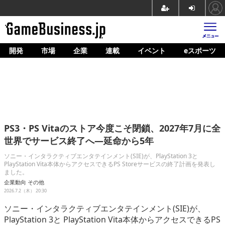
開発
市場
企業
連載
イベント
eスポーツ
ホーム
ゲーム開発
市場
マネタイズ
PS3・PS Vitaのストア今度こそ閉鎖、2027年7月に全
企業動向
世界でサービス終了へ―延命から5年
人材育成
ソニー・インタラクティブエンタテインメント(SIE)が、PlayStation 3と
PlayStation Vita本体からアクセスできるPS Storeサービスの終了計画を発表し
ました。
産業政策
企業動向
その他
2026.7.2（木） 20:30
連載
ソニー・インタラクティブエンタテインメント(SIE)が、
イベント/セミナー
PlayStation 3と PlayStation Vita本体からアクセスできるPS