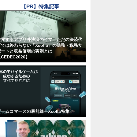
【PR】特集記事
激変するアプリ外決済のイマ―ただの決済代
行では終わらない「Xsolla」の法務・税務サ
ポートと収益倍増の実例とは
CEDEC2026】
ゲームコマースの最前線ーXsolla特集