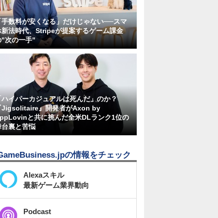
「手数料が安くなる」だけじゃない──スマ
ホ新法時代、Stripeが提案するゲーム課金
の"次の一手"
「ハイパーカジュアルは死んだ」のか？
Jigsolitaire』開発者がAxon by
AppLovinと共に挑んだ全米DLランク1位の
舞台裏と苦悩
GameBusiness.jpの情報をチェック
Alexaスキル
最新ゲーム業界動向
Podcast