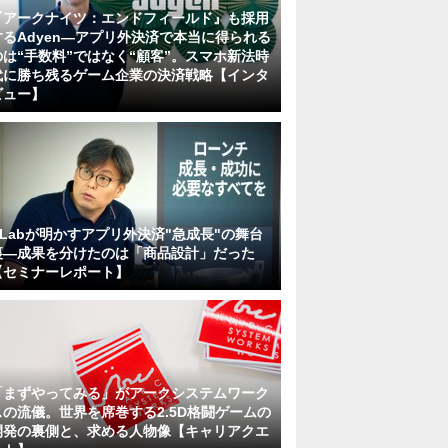
『アークナイツ：エンドフィールド』も採用
するAdyen―アプリ外決済で本当に得られる
のは“手数料”ではなく“顧客”。スマホ新法時
代に勝ち残るゲーム企業の決済戦略【インタ
ビュー】
KLabが明かすアプリ外決済"急成長"の舞台
裏―成果を分けたのは「商品設計」だった
【セミナーレポート】
「まずやってみる」がアークシステムワーク
スの流儀。世界を席巻する2.5D格闘ゲームの
開発の裏側と、求める人物像【キャリアクエ