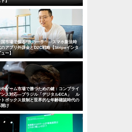
スト】
米国市場で探る“次の一手”──スマホ新法時
代のアプリ外課金とD2C戦略【Stripeインタ
ビュー】
海外ゲーム市場で勝つための鍵：コンプライ
アンス対応—ブラジル「デジタルECA」 ル
ートボックス規制と世界的な年齢確認時代の
幕開け