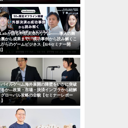
KLabが語る外部決済のリアル――導入の舞
台裏から成果まで、成功事例から読み解くこ
れからのゲームビジネス【6/4セミナー開
催】
モバイルゲーム海外展開の障壁をいかに突破
するか―政策・市場・決済インフラから紐解
くグローバル攻略の全貌【セミナーレポー
ト】