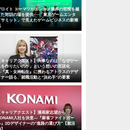
デロイト トーマツがエンタメ業界の垣根を越
えた対話の場を提供──「東京ゲームエンタ
メサミット」で見えたゲームビジネスの新潮
流
【キャリアクエスト】大事なのは「なぜゲー
ムを作りたいのか」という想いの言語化
―『真・女神転生』に携わるアトラスのデザ
イナー語る、就職活動と“決め手”の要素
【キャリアクエスト】漫画家志望から
KONAMI入社を決意―『麻雀ファイトガー
ル』2Dデザイナーの“進路の選び方”【就活
編】