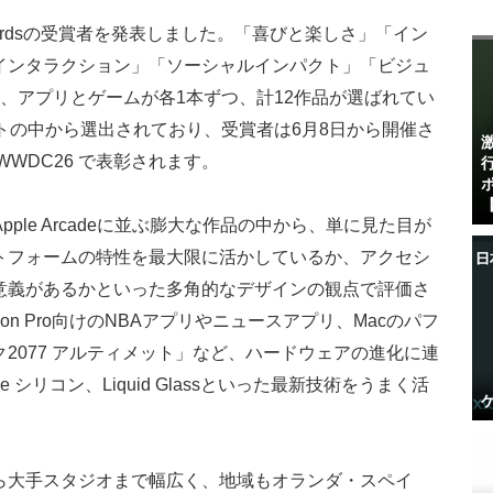
n Awardsの受賞者を発表しました。「喜びと楽しさ」「イン
インタラクション」「ソーシャルインパクト」「ビジュ
、アプリとゲームが各1本ずつ、計12作品が選ばれてい
トの中から選出されており、受賞者は6月8日から開催さ
WDC26 で表彰されます。
【
StoreやApple Arcadeに並ぶ膨大な作品の中から、単に見た目が
トフォームの特性を最大限に活かしているか、アクセシ
意義があるかといった多角的なデザインの観点で評価さ
sion Pro向けのNBAアプリやニュースアプリ、Macのパフ
2077 アルティメット」など、ハードウェアの進化に連
pple シリコン、Liquid Glassといった最新技術をうまく活
ら大手スタジオまで幅広く、地域もオランダ・スペイ