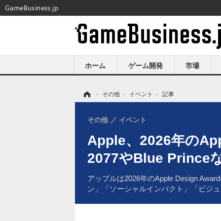
GameBusiness.jp
ホーム
ゲーム開発
市場
ホーム
›
その他
›
イベント
›
記事
その他
イベント
Apple、2026年のA
2077やBlue Princ
アップルは2026年のApple Desi
ン」「ソーシャルインパクト」「ビジュ