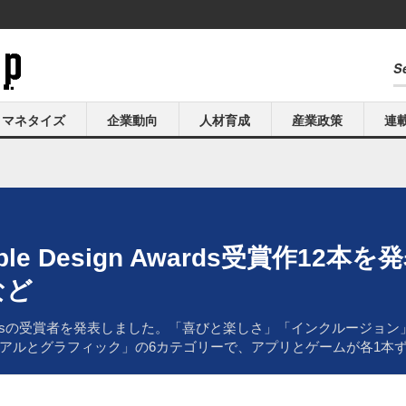
マネタイズ
企業動向
人材育成
産業政策
連
pple Design Awards受賞作1
eなど
gn Awardsの受賞者を発表しました。「喜びと楽しさ」「インクルー
アルとグラフィック」の6カテゴリーで、アプリとゲームが各1本ず