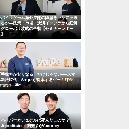
モバイルゲーム海外展開の障壁をいかに突破
するか―政策・市場・決済インフラから紐解
くグローバル攻略の全貌【セミナーレポー
ト】
「手数料が安くなる」だけじゃない──スマ
ホ新法時代、Stripeが提案するゲーム課金
の"次の一手"
「ハイパーカジュアルは死んだ」のか？
Jigsolitaire』開発者がAxon by