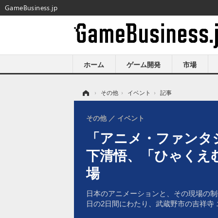
GameBusiness.jp
ホーム
ゲーム開発
市場
ホーム
›
その他
›
イベント
›
記事
その他
イベント
「アニメ・ファンタ
下清悟、「ひゃくえ
場
日本のアニメーションと、その現場の制作者たち
日の2日間にわたり、武蔵野市の吉祥寺