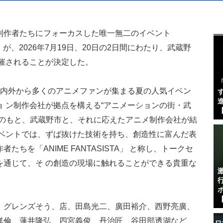
制作者たちにフォーカスした唯一無二のイベント
」
が、2026年7月19日、20日の2日間にわたり、武蔵野
催されることが決定した。
国内外から多くのアニメファンが集まる夏の人気イベン
す
進
 ン制作会社が拠点を構える“アニメーションの街・武
【
いのもと、武蔵野市と、それに応えたアニメ制作会社が結
イベントでは、ずば抜けた技術を持ち、創造性に富んだ表
ちを「ANIME FANTASISTA」 と称し、トークセ
を通じて、そ の創造の現場に触れることができる貴重な
【
、グレンズそう、店、田島光二、廣田裕介、西野亮廣、
祥倫、蓮井隆弘、四宮義俊、丹治匠、谷田部透湖など、