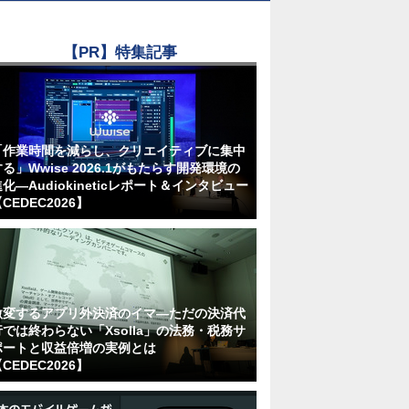
【PR】特集記事
「作業時間を減らし、クリエイティブに集中
る」Wwise 2026.1がもたらす開発環境の
化―Audiokineticレポート＆インタビュー
CEDEC2026】
激変するアプリ外決済のイマ―ただの決済代
行では終わらない「Xsolla」の法務・税務サ
ポートと収益倍増の実例とは
CEDEC2026】