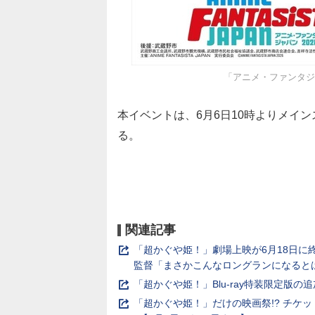
「アニメ・ファンタジ
本イベントは、6月6日10時よりメイ
る。
関連記事
「超かぐや姫！」劇場上映が6月18日
監督「まさかこんなロングランになると
「超かぐや姫！」Blu-ray特装限定版
「超かぐや姫！」だけの映画祭!? チケ