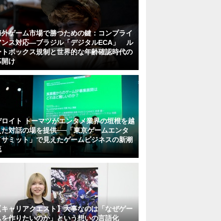
海外ゲーム市場で勝つための鍵：コンプライ
アンス対応—ブラジル「デジタルECA」 ル
ートボックス規制と世界的な年齢確認時代の
幕開け
デロイト トーマツがエンタメ業界の垣根を越
えた対話の場を提供──「東京ゲームエンタ
メサミット」で見えたゲームビジネスの新潮
流
【キャリアクエスト】大事なのは「なぜゲー
ムを作りたいのか」という想いの言語化