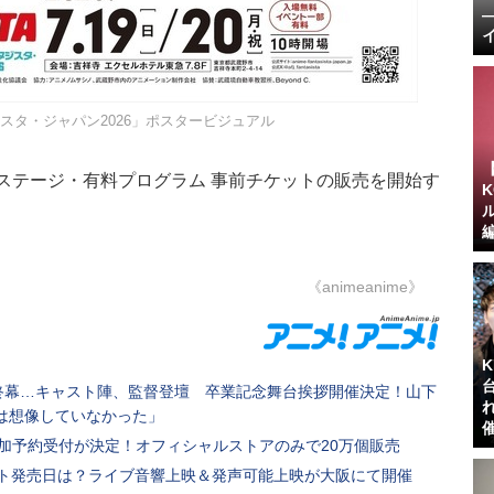
スタ・ジャパン2026」ポスタービジュアル
ンステージ・有料プログラム 事前チケットの販売を開始す
《animeanime》
に終幕…キャスト陣、監督登壇 卒業記念舞台挨拶開催決定！山下
は想像していなかった」
の追加予約受付が決定！オフィシャルストアのみで20万個販売
ット発売日は？ライブ音響上映＆発声可能上映が大阪にて開催