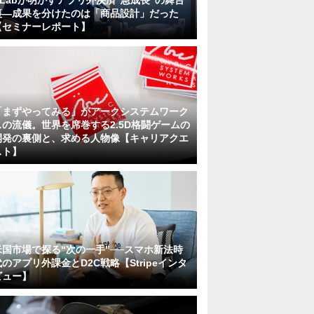
KLabが明かすアプリ外決済"急成長"の舞台
裏―成果を分けたのは「商品設計」だった
【セミナーレポート】
「まずやってみる」がアークシステムワーク
スの流儀。世界を席巻する2.5D格闘ゲームの
開発の裏側と、求める人物像【キャリアクエ
スト】
米国市場で探る“次の一手”──スマホ新法時
代のアプリ外課金とD2C戦略【Stripeインタ
ビュー】