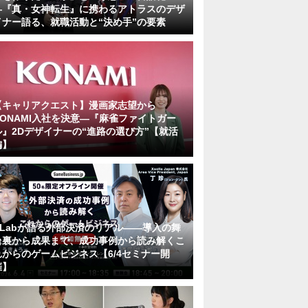
―『真・女神転生』に携わるアトラスのデザ
イナー語る、就職活動と“決め手”の要素
【キャリアクエスト】漫画家志望から
KONAMI入社を決意―『麻雀ファイトガー
ル』2Dデザイナーの“進路の選び方”【就活
編】
KLabが語る外部決済のリアル――導入の舞
台裏から成果まで、成功事例から読み解くこ
れからのゲームビジネス【6/4セミナー開
催】