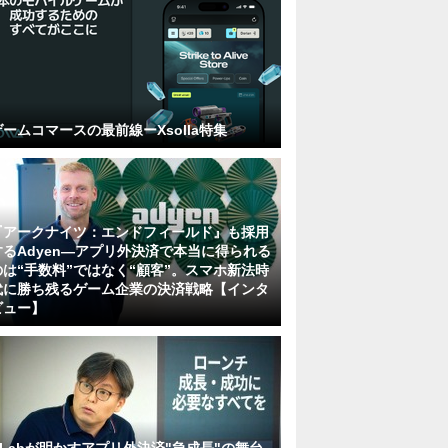
ゲームコマースの最前線ーXsolla特集
『アークナイツ：エンドフィールド』も採用
するAdyen―アプリ外決済で本当に得られる
のは“手数料”ではなく“顧客”。スマホ新法時
代に勝ち残るゲーム企業の決済戦略【インタ
ビュー】