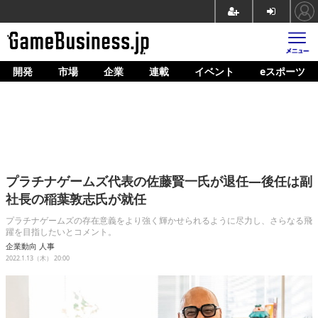
開発
市場
企業
連載
イベント
eスポーツ
ホーム
ゲーム開発
市場
マネタイズ
プラチナゲームズ代表の佐藤賢一氏が退任―後任は副
企業動向
社長の稲葉敦志氏が就任
人材育成
プラチナゲームズの存在意義をより強く輝かせられるように尽力し、さらなる飛
躍を目指したいとコメント。
産業政策
企業動向
人事
2022.1.13（木） 20:00
連載
イベント/セミナー