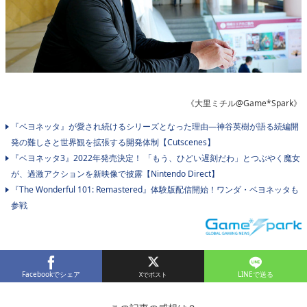
《大里ミチル@Game*Spark》
『ベヨネッタ』が愛され続けるシリーズとなった理由―神谷英樹が語る続編開
発の難しさと世界観を拡張する開発体制【Cutscenes】
『ベヨネッタ3』2022年発売決定！ 「もう、ひどい遅刻だわ」とつぶやく魔女
が、過激アクションを新映像で披露【Nintendo Direct】
『The Wonderful 101: Remastered』体験版配信開始！ワンダ・ベヨネッタも
参戦
Facebookでシェア
LINEで送る