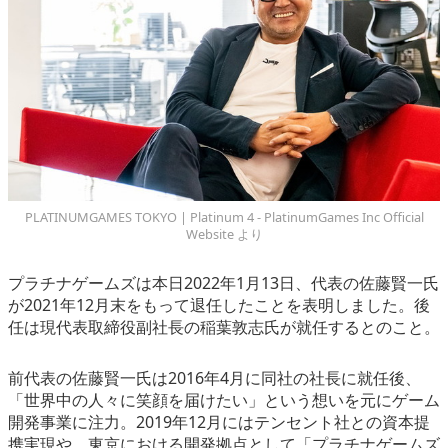
eスポーツ
PLATINUMGAMES TOKYO | Platinum 4 - PlatinumGames Inc Official
Website より
プラチナゲームズは本日2022年1月13日、代表の佐藤賢一氏
が2021年12月末をもって退任したことを表明しました。後
任は現代表取締役副社長の稲葉敦志氏が就任するとのこと。
前代表の佐藤賢一氏は2016年4月に同社の社長に就任後、
「世界中の人々に笑顔を届けたい」という想いを元にゲーム
開発事業に注力。2019年12月にはテンセント社との資本提
携実現や、東京における開発拠点として「プラチナゲームズ