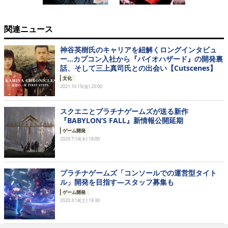
関連ニュース
神谷英樹氏のキャリアを紐解くロングインタビュ
ー…カプコン入社から『バイオハザード』の開発裏
話、そして三上真司氏との出会い【Cutscenes】
文化
2021.10.15(金) 20:00
スクエニとプラチナゲームズが送る新作
『BABYLON’S FALL』新情報公開延期
ゲーム開発
2020.7.14(火) 18:00
プラチナゲームズ「コンソールでの運営型タイト
ル」開発を目指す―スタッフ募集も
ゲーム開発
2020.3.14(土) 19:30