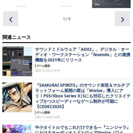
‹
›
1
/
5
関連ニュース
サウンドミドルウェア「ADX2」、デジタル・オー
ディオ・ワークステーション「Nuendo」との連携
機能を2021年にリリース
ゲーム開発
2020.12.12(土) 10:14
『SAMURAI SPIRITS』のサウンド表現＆マルチプ
ラットフォーム展開の要は「Wwise」導入にア
リ！PS5/Xbox Series X|Sにも対応したクリエイテ
ィブかつスピーディーなゲーム制作が可能に
【CEDEC2020】
ゲーム開発
2020.11.12(木) 12:00
中小タイトルでもこれだけできる―『ニンジャラ』
におけるオーディオミドルウェアWwise（ワイ