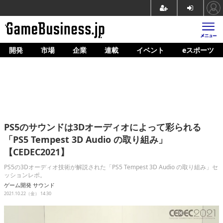
開発
市場
企業
連載
イベント
eスポーツ
ホーム
ゲーム開発
市場
マネタイズ
PS5のサウンドは3Dオーディオによって彩られる
企業動向
「PS5 Tempest 3D Audio の取り組み」
【CEDEC2021】
人材育成
PS5の3Dオーディオ技術が解説された「PS5 Tempest 3D Audio の取り組み」セ
産業政策
ッションレポ。
ゲーム開発
サウンド
連載
2021.10.22（金） 14:30
イベント/セミナー