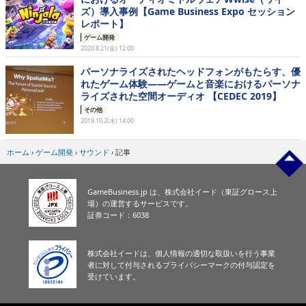
ズ）導入事例【Game Business Expo セッション
レポート】
ゲーム開発
2020.8.21(金) 12:00
パーソナライズされたヘッドフォンがもたらす、優
れたゲーム体験――ゲームと音楽におけるパーソナ
ライズされた空間オーディオ 【CEDEC 2019】
その他
2019.10.2(水) 14:00
ホーム
›
ゲーム開発
›
サウンド
›
記事
GameBusiness.jp は、株式会社イード（東証グロース上
場）の運営するサービスです。
証券コード：6038
株式会社イードは、個人情報の適切な取扱いを行う事業
者に対して付与されるプライバシーマークの付与認定を
受けています。