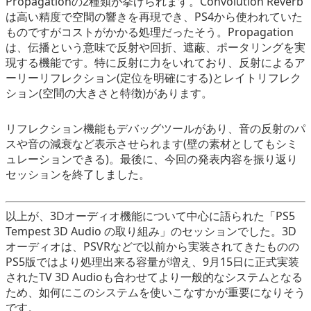
Propagationの2種類が挙げられます。Convolution Reverb
は高い精度で空間の響きを再現でき、PS4から使われていた
ものですがコストがかかる処理だったそう。Propagation
は、伝播という意味で反射や回折、遮蔽、ポータリングを実
現する機能です。特に反射に力をいれており、反射によるア
ーリーリフレクション(定位を明確にする)とレイトリフレク
ション(空間の大きさと特徴)があります。
リフレクション機能もデバッグツールがあり、音の反射のパ
スや音の減衰など表示させられます(壁の素材としてもシミ
ュレーションできる)。最後に、今回の発表内容を振り返り
セッションを終了しました。
以上が、3Dオーディオ機能について中心に語られた「PS5
Tempest 3D Audio の取り組み」のセッションでした。3D
オーディオは、PSVRなどで以前から実装されてきたものの
PS5版ではより処理出来る容量が増え、9月15日に正式実装
されたTV 3D Audioも合わせてより一般的なシステムとなる
ため、如何にこのシステムを使いこなすかが重要になりそう
です。