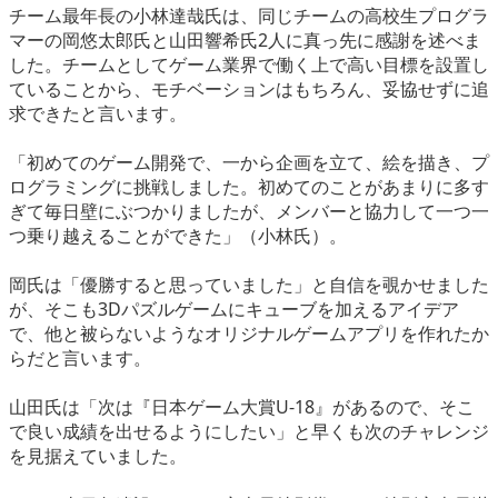
チーム最年長の小林達哉氏は、同じチームの高校生プログラ
マーの岡悠太郎氏と山田響希氏2人に真っ先に感謝を述べま
した。チームとしてゲーム業界で働く上で高い目標を設置し
ていることから、モチベーションはもちろん、妥協せずに追
求できたと言います。
「初めてのゲーム開発で、一から企画を立て、絵を描き、プ
ログラミングに挑戦しました。初めてのことがあまりに多す
ぎて毎日壁にぶつかりましたが、メンバーと協力して一つ一
つ乗り越えることができた」（小林氏）。
岡氏は「優勝すると思っていました」と自信を覗かせました
が、そこも3Dパズルゲームにキューブを加えるアイデア
で、他と被らないようなオリジナルゲームアプリを作れたか
らだと言います。
山田氏は「次は『日本ゲーム大賞U-18』があるので、そこ
で良い成績を出せるようにしたい」と早くも次のチャレンジ
を見据えていました。