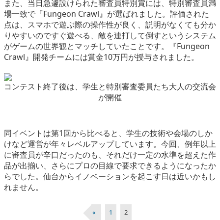
また、当日急遽設けられた審査員特別賞には、特別審査員満
場一致で『Fungeon Crawl』が選ばれました。評価された
点は、スマホで遊ぶ際の操作性が良く、説明がなくても分か
りやすいのですぐ遊べる、敵を連打して倒すというシステム
がゲームの世界観とマッチしていたことです。『Fungeon
Crawl』開発チームには賞金10万円が授与されました。
コンテスト終了後は、学生と特別審査委員たち大人の交流会
が開催
同イベントは第1回から比べると、学生の技術や会場のしか
けなど運営が年々レベルアップしています。今回、例年以上
に審査員が辛口だったのも、それだけ一定の水準を超えた作
品が出揃い、さらにプロの目線で要求できるようになったか
らでした。仙台からイノベーションを起こす日は近いかもし
れません。
«
1
2