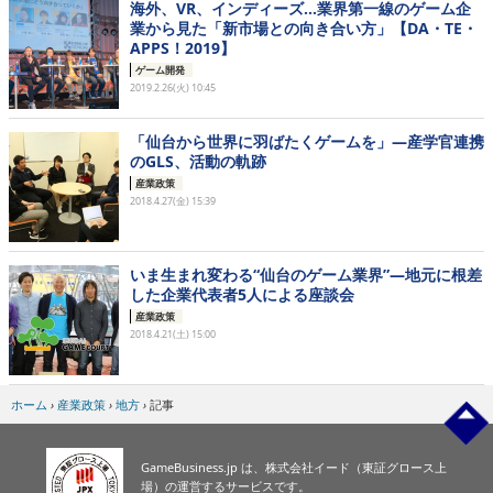
海外、VR、インディーズ…業界第一線のゲーム企
業から見た「新市場との向き合い方」【DA・TE・
APPS！2019】
ゲーム開発
2019.2.26(火) 10:45
「仙台から世界に羽ばたくゲームを」―産学官連携
のGLS、活動の軌跡
産業政策
2018.4.27(金) 15:39
いま生まれ変わる“仙台のゲーム業界”―地元に根差
した企業代表者5人による座談会
産業政策
2018.4.21(土) 15:00
ホーム
›
産業政策
›
地方
›
記事
GameBusiness.jp は、株式会社イード（東証グロース上
場）の運営するサービスです。