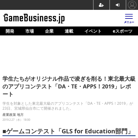
開発
市場
企業
連載
イベント
eスポーツ
ホーム
ゲーム開発
市場
マネタイズ
学生たちがオリジナル作品で凌ぎを削る！東北最大級
企業動向
のアプリコンテスト「DA・TE・APPS！2019」レポ
ート
人材育成
学生を対象とした東北最大級のアプリコンテスト「DA・TE・APPS！2019」が
産業政策
23日、宮城県仙台市にて開催されました。
産業政策
地方
連載
2019.2.27（水） 18:00
■ゲームコンテスト「GLS for Education部門」
イベント/セミナー