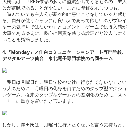
大橋氏は、「RPG作品の多くに盗賊が出てくるものの、主人
公が盗賊であることが少ない」ことに理解を示しつつも、
「遊んでいても主人公が基本的に悪いことをしていると感じ
る。自分が使うキャラには良い人であって欲しいのがプレイ
ヤーの気持ちではないか」とコメント。ゲームでは没入感が
大事であるゆえに、良心に呵責を感じる設定だと没入しにく
いことを指摘しました。
4.『Monday』／仙台コミュニケーションアート専門学校、
デジタルアーツ仙台、東北電子専門学校の合同チーム
「明日は月曜日だ。明日学校や会社に行きたくないな」とい
う人のために、月曜日の化身を倒すためのタップ型アクショ
ンゲーム。従来のタップ型ゲームとの差別化のために、スト
ーリーに重きを置いたと言います。
しかし、澤田氏は「月曜日に行きたくないと言う気持ちと、