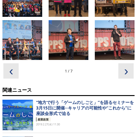
‹
›
1
/
7
関連ニュース
“地方で行う「ゲームのしごと」”を語るセミナーを
3月15日に開催─キャリアの可能性や“これから”に
座談会形式で迫る
産業政策
2019.2.27(水) 11:30