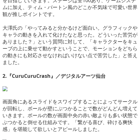
を目指していきます。ステージは全100あり、ゲームシステ
ムに加え、ティム・バートン風のどこか不気味で可愛い世界
観が推しポイントです。
大澤氏の「やってみると分かるけど面白い。グラフィックや
キャラの動きを入れて化けたなと思った。どういった苦労が
ありました？」という質問に対して、「キャラクターをキュ
ーブの上に乗せて動かすということで、モーションをどちら
の動きにも対応させなければいけない点で苦労した」と答え
ました。
2.『CuruCuruCrash』／デジタルアーツ仙台
画面角にあるスライドをスワイプすることによってサークル
が回転し、ボールが壁にぶつかることで数がどんどん増えて
いきます。ボールの数が画面中央の赤い敵よりも多い状態で
ぶつかると倒せる仕組みです。「繋がる喜び、砕ける爽快
感」を堪能して欲しいとアピールしました。