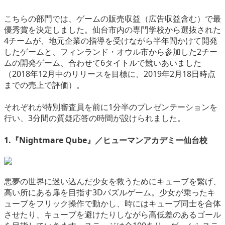
eスポーツ
こちらの部門では、ゲームの販売収益（広告収益含む）で最
優秀賞を決定しました。仙台市内の専門学校から選抜された
4チームが、地元企業の指導を受けながら半年間かけて開発
したゲームと、フィンランド・オウル市から参加した2チー
ムの開発ゲーム、合わせて6タイトルで競いあいました
（2018年12月中のリリースを目標に、2019年2月18日時点
までの売上で評価）。
それぞれが特別審査員を前に1分半のプレゼンテーションを
行い、3分間の質疑応答の時間が設けられました。
1.『Nightmare Qube』／ヒューマンアカデミー仙台校
悪夢の世界に迷い込んだ少女を救うためにキューブを繋げ、
高い所にある扉を目指す3Dパズルゲーム。少女が乗ったキ
ューブをフリック操作で動かし、時にはキューブ同士を合体
させたり、キューブを避けたりしながら高低差のあるゴール