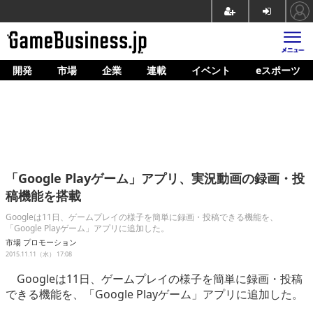
開発
市場
企業
連載
イベント
eスポーツ
ホーム
ゲーム開発
市場
マネタイズ
「Google Playゲーム」アプリ、実況動画の録画・投
企業動向
稿機能を搭載
人材育成
Googleは11日、ゲームプレイの様子を簡単に録画・投稿できる機能を、
「Google Playゲーム」アプリに追加した。
産業政策
市場
プロモーション
2015.11.11（水） 17:08
連載
Googleは11日、ゲームプレイの様子を簡単に録画・投稿
できる機能を、「Google Playゲーム」アプリに追加した。
イベント/セミナー