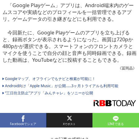
「Google Playゲーム」アプリは、Android端末内のゲー
eスポーツ
ムスコアや実績などのプロフィールを一括管理できるアプ
リ。ゲームデータの引き継ぎなどにも利用できる。
今回新たに、Google Playゲームのアプリを立ち上げる
と、録画ボタンが表示されるようになった。画質は720pか
480pかが選択できる。スマートフォンのフロントカメラと
マイクを使うことで自分の顔と音声も同時録画できる。録画
した動画は、YouTubeなどに投稿することもできる。
《冨岡晶》
Googleマップ、オフラインでもナビと検索が可能に！
Android向け「Apple Music」が公開……3ヶ月トライアルも利用可能
“三日坊主防止”アプリ「みんチャレ」をソニーが公開
Facebookでシェア
LINEで送る