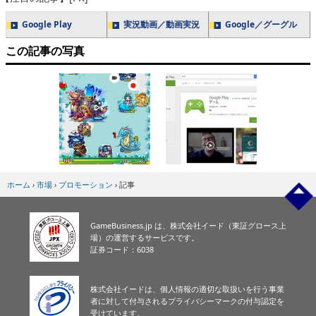
Google Play
実況動画／動画実況
Google／グーグル
この記事の写真
ホーム
›
市場
›
プロモーション
›
記事
GameBusiness.jp は、株式会社イード（東証グロース上
場）の運営するサービスです。
証券コード：6038
株式会社イードは、個人情報の適切な取扱いを行う事業
者に対して付与されるプライバシーマークの付与認定を
受けています。