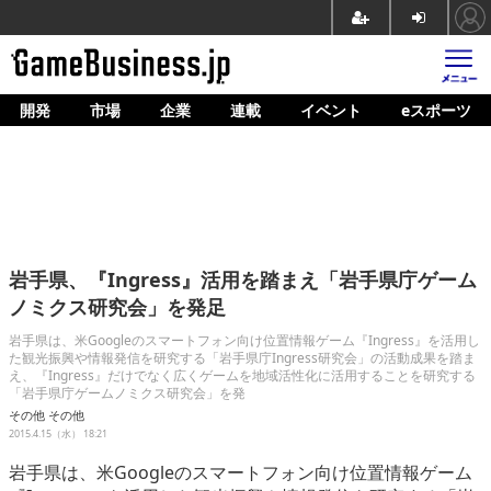
開発
市場
企業
連載
イベント
eスポーツ
ホーム
ゲーム開発
市場
マネタイズ
岩手県、『Ingress』活用を踏まえ「岩手県庁ゲーム
企業動向
ノミクス研究会」を発足
人材育成
岩手県は、米Googleのスマートフォン向け位置情報ゲーム『Ingress』を活用し
た観光振興や情報発信を研究する「岩手県庁Ingress研究会」の活動成果を踏ま
え、『Ingress』だけでなく広くゲームを地域活性化に活用することを研究する
産業政策
「岩手県庁ゲームノミクス研究会」を発
その他
その他
連載
2015.4.15（水） 18:21
イベント/セミナー
岩手県は、米Googleのスマートフォン向け位置情報ゲーム