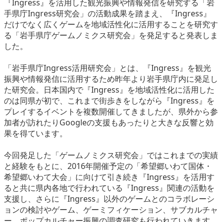
『Ingress』を活用した観光振興や情報発信を研究する「岩
eスポーツ
手県庁Ingress研究会」の活動成果を踏まえ、『Ingress』
だけでなく広くゲームを地域活性化に活用することを研究す
る「岩手県庁ゲームノミクス研究会」を発足すると発表しま
した。
「岩手県庁Ingress活用研究会」とは、『Ingress』を観光
振興や情報発信に活用するため昨年より岩手県庁内に発足し
た研究会。日本国内で『Ingress』を地域活性化に活用した
のは同県が初で、これまで街歩きをしながら『Ingress』を
プレイするイベントを複数開催してきましたが、県外から参
加者が訪れたりGoogleの支援もあったりと大きな反響と効
果を得ています。
今回発足した「ゲームノミクス研究会」ではこれまでの実績
と経験をもとに、2016年開催予定の「希望郷いわて国体・
希望郷いわて大会」に向けて引き続き『Ingress』を活用す
ると共に県内各地で行われている『Ingress』関連の活動を
支援し、さらに『Ingress』以外のゲームとのコラボレーシ
ョンの検討やゲーム、ゲーミフィケーション、サブカルチャ
ー、ポップカルチャー振興の調査研究も行われていきます。