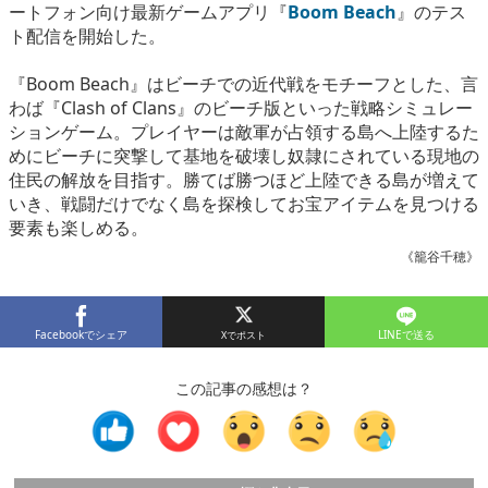
ートフォン向け最新ゲームアプリ『
Boom Beach
』のテス
eスポーツ
ト配信を開始した。
『Boom Beach』はビーチでの近代戦をモチーフとした、言
わば『Clash of Clans』のビーチ版といった戦略シミュレー
ションゲーム。プレイヤーは敵軍が占領する島へ上陸するた
めにビーチに突撃して基地を破壊し奴隷にされている現地の
住民の解放を目指す。勝てば勝つほど上陸できる島が増えて
いき、戦闘だけでなく島を探検してお宝アイテムを見つける
要素も楽しめる。
《籠谷千穂》
Facebookでシェア
LINEで送る
この記事の感想は？