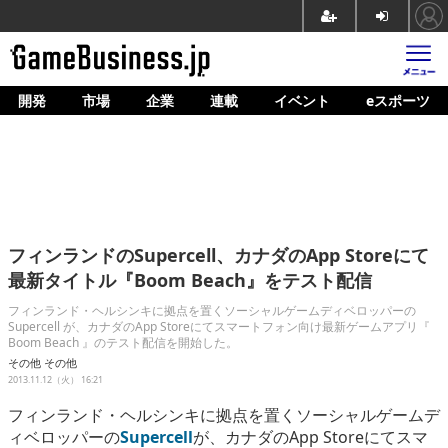
開発
市場
企業
連載
イベント
eスポーツ
ホーム
ゲーム開発
市場
マネタイズ
フィンランドのSupercell、カナダのApp Storeにて
企業動向
最新タイトル『Boom Beach』をテスト配信
人材育成
フィンランド・ヘルシンキに拠点を置くソーシャルゲームディベロッパーの
Supercell が、カナダのApp Storeにてスマートフォン向け最新ゲームアプリ『
Boom Beach 』のテスト配信を開始した。
産業政策
その他
その他
2013.11.12（火） 16:21
連載
フィンランド・ヘルシンキに拠点を置くソーシャルゲームデ
イベント/セミナー
ィベロッパーの
Supercell
が、カナダのApp Storeにてスマ