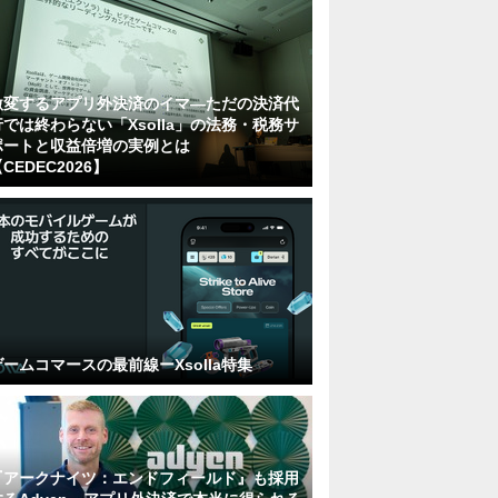
激変するアプリ外決済のイマ―ただの決済代
行では終わらない「Xsolla」の法務・税務サ
ポートと収益倍増の実例とは
CEDEC2026】
ゲームコマースの最前線ーXsolla特集
『アークナイツ：エンドフィールド』も採用