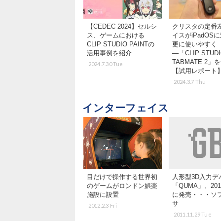
【CEDEC 2024】セルシ
クリスタの定番
ス、ゲームにおける
イスがiPadOS
CLIP STUDIO PAINTの
更に使いやすく
活用事例を紹介
―「CLIP STUD
TABMATE 2」
2024.7.30 Tue
【試用レポート
2024.3.7 Thu
インターフェイス
目だけで操作する世界初
人形型3D入力デ
のゲームがロンドン娯楽
「QUMA」、201
施設に設置
に発売・・・ソ
サ
2012.2.3 Fri
2011.11.29 Tue