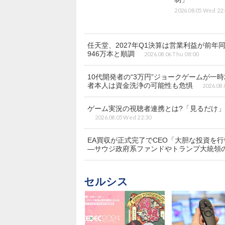
2026.08.05 Wed 22
任天堂、2027年Q1決算は営業利益が前年同期
946万本と順調
2026.08.06 Thu 08:00
10代開発者の“3万円”ジョークゲームが一時
者本人は資金洗浄の可能性も危惧
2026.08.
ゲーム実況の視聴者連携とは?「見るだけ」の
2026.08.05 Wed 22:30
EA買収が正式完了でCEO「大胆な投資を
―サウジ政府系ファンドやトランプ大統領
セルシス