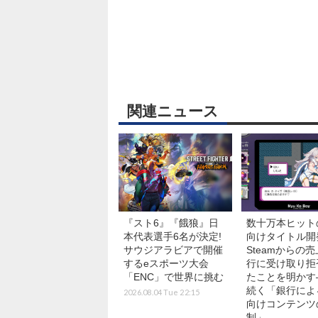
関連ニュース
『スト6』『餓狼』日
数十万本ヒット
本代表選手6名が決定!
向けタイトル開
サウジアラビアで開催
Steamからの
するeスポーツ大会
行に受け取り拒
「ENC」で世界に挑む
たことを明かす
続く「銀行によ
2026.08.04 Tue 22:15
向けコンテンツ
制」