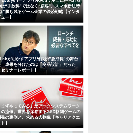
するAdyen―アプリ外決済で本当に得られる
のは“手数料”ではなく“顧客”。スマホ新法時
代に勝ち残るゲーム企業の決済戦略【インタ
ビュー】
KLabが明かすアプリ外決済"急成長"の舞台
裏―成果を分けたのは「商品設計」だった
【セミナーレポート】
「まずやってみる」がアークシステムワーク
スの流儀。世界を席巻する2.5D格闘ゲームの
開発の裏側と、求める人物像【キャリアクエ
スト】