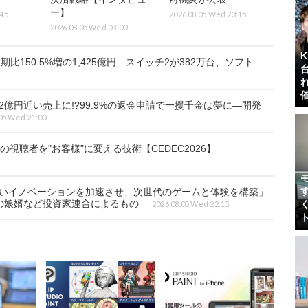
ー】
:45
2026.08.05 Wed 23:15
2026.08.05 Wed 03:00
比150.5%増の1,425億円―スイッチ2が382万台、ソフト
2億円近い売上に!?99.9%の返金申請で一攫千金は夢に―開発
05 Wed 21:00
視聴者を"お客様"に変える技術【CEDEC2026】
行いイノベーションを加速させ、次世代のゲームと体験を構築」
の娘婿など投資家連合によるもの
2026.08.05 Wed 22:15