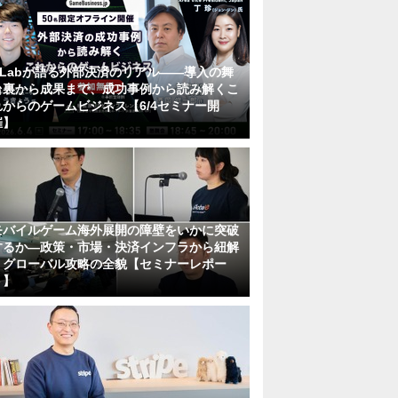
KLabが語る外部決済のリアル――導入の舞
台裏から成果まで、成功事例から読み解くこ
れからのゲームビジネス【6/4セミナー開
催】
モバイルゲーム海外展開の障壁をいかに突破
するか―政策・市場・決済インフラから紐解
くグローバル攻略の全貌【セミナーレポー
ト】