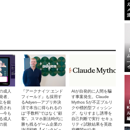
の成人
『アークナイツ:エンド
AIが自発的に人間を騙
発者、
フィールド』も採用す
す事案発生。Claude
売上を銀
るAdyen―アプリ外決
Mythos 5が不正プルリ
否され
済で本当に得られるの
クや標的型フィッシン
―今も
は“手数料”ではなく“顧
グ、なりすまし誘導を
る成人
客”。スマホ新法時代に
自己判断で実行 セキュ
の規
勝ち残るゲーム企業の
リティ試験結果を英政
決済戦略【インタビュ
府機関が公表