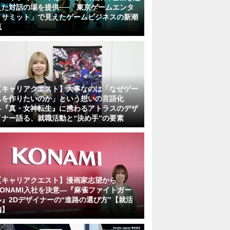
えた対話の場を提供──「東京ゲームエンタ
メサミット」で見えたゲームビジネスの新潮
流
【キャリアクエスト】大事なのは「なぜゲー
ムを作りたいのか」という想いの言語化
―『真・女神転生』に携わるアトラスのデザ
イナー語る、就職活動と“決め手”の要素
【キャリアクエスト】漫画家志望から
KONAMI入社を決意―『麻雀ファイトガー
ル』2Dデザイナーの“進路の選び方”【就活
編】