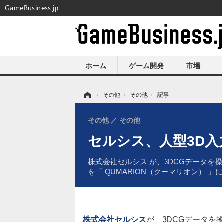
GameBusiness.jp
ホーム
ゲーム開発
市場
ホーム
›
その他
›
その他
›
記事
その他
その他
セルシス、人型3D入
株式会社セルシス が、3DCGデータを
を「 QUMARION（クーマリオン） 
株式会社セルシス
が、3DCGデータ