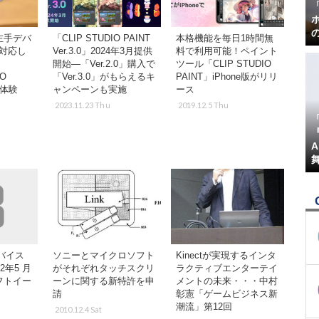
左手デバ
「CLIP STUDIO PAINT
本格機能を毎日1時間無
に対応し
Ver.3.0」2024年3月提供
料で利用可能！ペイント
開始―「Ver.2.0」購入で
ツール「CLIP STUDIO
IO
「Ver.3.0」がもらえるキ
PAINT」iPhone版がリリ
を体験
ャンペーンも実施
ース
】
2023.11.23 Thu
2019.12.5 Thu
『
バイス
ソニーとマイクロソフト
Kinectが実現するインタ
2年5 月
がそれぞれタッチスクリ
ラクティブエンターテイ
フトイー
ーンに関する新特許を申
メントの未来・・・中村
請
彰憲「ゲームビジネス新
潮流」第12回
2010.12.4 Sat