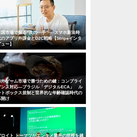
米国市場で探る“次の一手”──スマホ新法時
代のアプリ外課金とD2C戦略【Stripeインタ
ビュー】
海外ゲーム市場で勝つための鍵：コンプライ
アンス対応—ブラジル「デジタルECA」 ル
ートボックス規制と世界的な年齢確認時代の
幕開け
デロイト トーマツがエンタメ業界の垣根を越