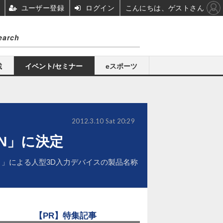
ユーザー登録
ログイン
こんにちは、ゲストさん
載
イベント/セミナー
eスポーツ
2012.3.10 Sat 20:29
N」に決定
）」による人型3D入力デバイスの製品名称
【PR】特集記事