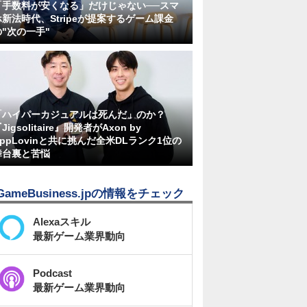
「手数料が安くなる」だけじゃない──スマ
ホ新法時代、Stripeが提案するゲーム課金
の"次の一手"
「ハイパーカジュアルは死んだ」のか？
Jigsolitaire』開発者がAxon by
AppLovinと共に挑んだ全米DLランク1位の
舞台裏と苦悩
GameBusiness.jpの情報をチェック
Alexaスキル
最新ゲーム業界動向
Podcast
最新ゲーム業界動向