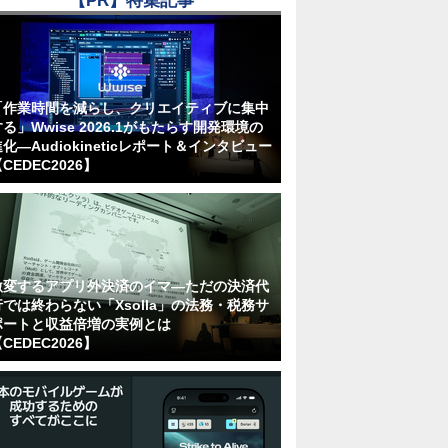
【PR】特集記事
「作業時間を減らし、クリエイティブに集中
る」Wwise 2026.1がもたらす開発環境の
化―Audiokineticレポート＆インタビュー
CEDEC2026】
激変するアプリ外決済のイマ―ただの決済代
行では終わらない「Xsolla」の法務・税務サ
ポートと収益倍増の実例とは
CEDEC2026】