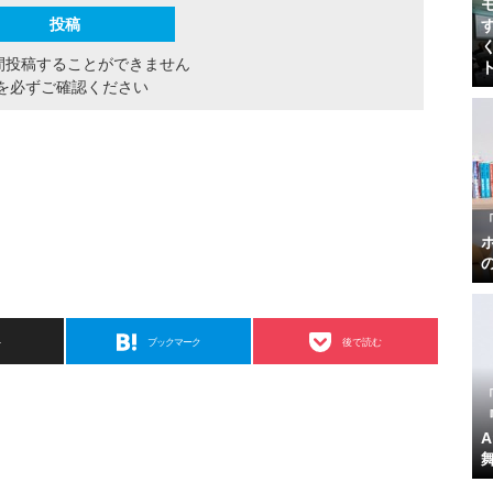
間投稿することができません
を必ずご確認ください
ト
ブックマーク
後で読む
『