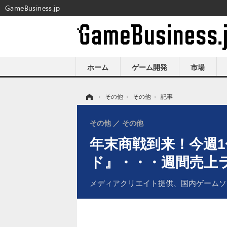
GameBusiness.jp
ホーム
ゲーム開発
市場
ホーム
›
その他
›
その他
›
記事
その他
その他
年末商戦到来！今週
ド』・・・週間売上ラン
メディアクリエイト提供、国内ゲームソ