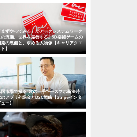
「まずやってみる」がアークシステムワーク
スの流儀。世界を席巻する2.5D格闘ゲームの
開発の裏側と、求める人物像【キャリアクエ
スト】
米国市場で探る“次の一手”──スマホ新法時
代のアプリ外課金とD2C戦略【Stripeインタ
ビュー】