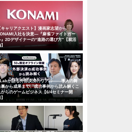
【キャリアクエスト】漫画家志望から
KONAMI入社を決意―『麻雀ファイトガー
ル』2Dデザイナーの“進路の選び方”【就活
編】
KLabが語る外部決済のリアル――導入の舞
台裏から成果まで、成功事例から読み解くこ
れからのゲームビジネス【6/4セミナー開
催】