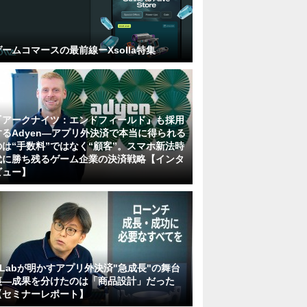
ゲームコマースの最前線ーXsolla特集
『アークナイツ：エンドフィールド』も採用
するAdyen―アプリ外決済で本当に得られる
のは“手数料”ではなく“顧客”。スマホ新法時
代に勝ち残るゲーム企業の決済戦略【インタ
ビュー】
KLabが明かすアプリ外決済"急成長"の舞台
裏―成果を分けたのは「商品設計」だった
【セミナーレポート】