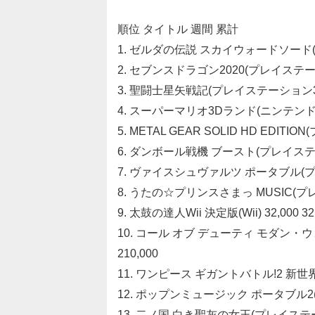
順位 タイトル 週間 累計
1. ゼルダの伝説 スカイウォードソード(Wii) 
2. セブンスドラゴン2020(プレイステーショ
3. 聖闘士星矢戦記(プレイステーション3) 66
4. スーパーマリオ3Dランド(ニンテンドー3DS
5. METAL GEAR SOLID HD EDITIO
6. ダンボール戦機 ブースト(プレイステーシ
7. ヴァイスシュヴァルツ ポータブル(プレ
8. うたの☆プリンスさまっ MUSIC(プレ
9. 太鼓の達人Wii 決定版(Wii) 32,000 32
10. コール オブ デューティ モダン・ウ
210,000
11. ワンピース ギガントバトル!2 新世
12. ポップンミュージック ポータブル
13. 二ノ国 白き聖灰の女王(プレイステ