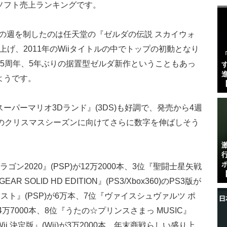
ソフト売上ランキングです。
最後の週を制したのは任天堂の『ゼルダの伝説 スカイウォ
売り上げ、2011年のWiiタイトルの中でトップの初動となり
5周年、5年ぶりの据置型ゼルダ新作ということもあっ
す
進
ようです。
【
パーマリオ3Dランド』(3DS)も好調で、発売から4週
らのクリスマスシーズンに向けてさらに数字を伸ばしそう
ン2020』(PSP)が12万2000本、3位『聖闘士星矢戦
【
AR SOLID HD EDITION』(PS3/Xbox360)のPS3版が
ースト』(PSP)が6万本、7位『ヴァイスシュヴァルツ ポ
4万7000本、8位『うたの☆プリンスさまっ MUSIC』
Wii 決定版』(Wii)が3万2000本。年末商戦らしい盛り上