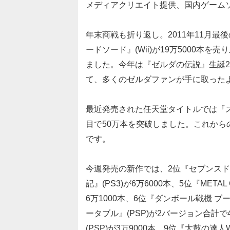
メディアクリエイト提供、国内ゲーム
年末商戦も折り返し。2011年11月
ードソード』(Wii)が19万5000本を
ました。今年は『ゼルダの伝説』生誕2
て、多くのゼルダファンが手に取った
最近発売された任天堂タイトルでは『スー
目で50万本を突破しました。これか
です。
今週発売の新作では、2位『セブンスドラゴ
記』(PS3)が6万6000本、5位『METAL GE
6万1000本、6位『ダンボール戦機 ブ
ータブル』(PSP)が2バージョン合計で
(PSP)が3万9000本、9位『太鼓の達人