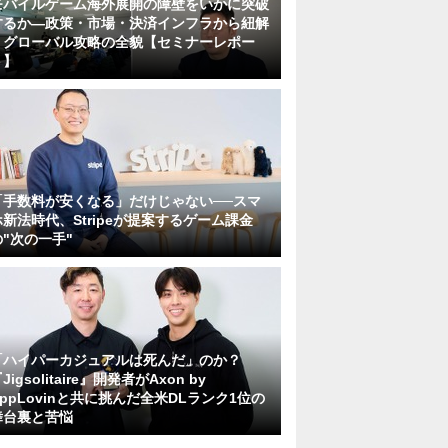
モバイルゲーム海外展開の障壁をいかに突破
するか―政策・市場・決済インフラから紐解
くグローバル攻略の全貌【セミナーレポー
ト】
「手数料が安くなる」だけじゃない──スマ
ホ新法時代、Stripeが提案するゲーム課金
の"次の一手"
「ハイパーカジュアルは死んだ」のか？
Jigsolitaire』開発者がAxon by
AppLovinと共に挑んだ全米DLランク1位の
舞台裏と苦悩