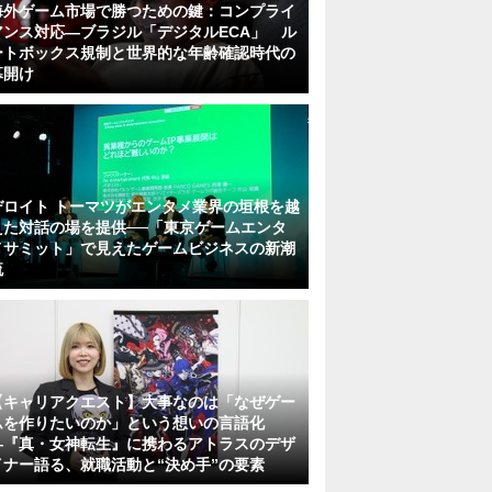
海外ゲーム市場で勝つための鍵：コンプライ
アンス対応—ブラジル「デジタルECA」 ル
ートボックス規制と世界的な年齢確認時代の
幕開け
デロイト トーマツがエンタメ業界の垣根を越
えた対話の場を提供──「東京ゲームエンタ
メサミット」で見えたゲームビジネスの新潮
流
【キャリアクエスト】大事なのは「なぜゲー
ムを作りたいのか」という想いの言語化
―『真・女神転生』に携わるアトラスのデザ
イナー語る、就職活動と“決め手”の要素