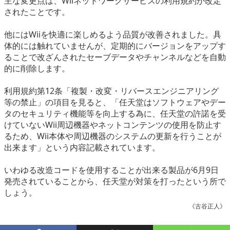
主な変更点は、Wiiネットワークサービスの利用規約が改定
eスポーツ
されたことです。
他にはWiiを快適に楽しめるよう品質が改善されました。具
体的には触れていませんが、定期的にバージョンをアップす
ることで改ざんされたセーブデータやチャンネルなどを自動
的に削除します。
利用規約第12条「複製・改変・リバースエンジニアリング
等の禁止」の項目を見ると、「任天堂はソフトウェアやデー
タのセキュリティ機能等を向上する為に、任天堂の許諾を受
けていないWii周辺機器やネットコンテンツの使用を防止す
るため、Wii本体や周辺機器のシステムの更新を行うことが
出来ます」という内容記載されています。
いわゆる改造コードを使用することが出来る製品が6月9日
発売されていることから、任天堂が対策を打ったという所で
しょう。
《古谷正人》