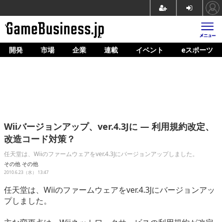
開発
市場
企業
連載
イベント
eスポーツ
ホーム
ゲーム開発
市場
マネタイズ
Wiiバージョンアップ、ver.4.3Jに ― 利用規約改定、
企業動向
改造コード対策？
人材育成
任天堂は、Wiiのファームウェアをver.4.3Jにバージョンアップしました。
その他
その他
産業政策
2010.6.23（水） 13:47
任天堂は、Wiiのファームウェアをver.4.3Jにバージョンアッ
連載
プしました。
イベント/セミナー