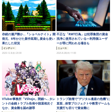
eスポーツ
存続の瀬戸際か…『ショベルナイト』開
不正な「RMT行為」は犯罪集団の資金
発元、6年かけた新作延期し資金も使い
洗浄に使用されている―利用側ユーザ
果たした状況
ーが罪に問われる場合も
インディー
ニュース
2025.12.3(水) 20:30
2025.8.28(木) 11:00
VTuber事務所「VShojo」閉鎖へ…タレ
トランプ政権で“デジタル遺産の危機”に
ントの金銭トラブル告発や脱退相次ぐ
直面…保管プロジェクトや教育ゲームも
なか、資金難を認め謝罪
支援打ち切りで資金難に