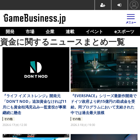
開発
市場
企業
連載
イベント
eスポーツ
ホーム
資金に関するニュースまとめ一覧
ゲーム開発
市場
マネタイズ
企業動向
人材育成
『ライフ イズ ストレンジ』開発元
『EVERSPACE』シリーズ最新作開発で
「DON’T NOD」追加資金なければ11
ドイツ政府より約15億円の助成金を受
月にも資金枯渇見込み―監査役が事業
給。同プログラムにおいて支給された
産業政策
継続に懸念
中では過去最大規模
その他
その他
連載
2026.6.17(水) 12:30
2026.3.10(火) 19:30
イベント/セミナー