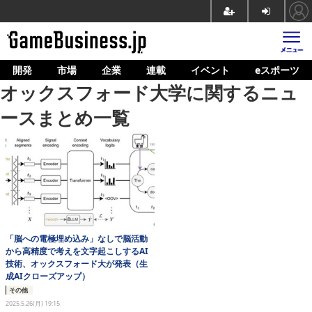
開発
市場
企業
連載
イベント
eスポーツ
ホーム
オックスフォード大学に関するニュ
ゲーム開発
ースまとめ一覧
市場
マネタイズ
企業動向
人材育成
「脳への電極埋め込み」なしで脳活動
産業政策
から高精度で考えを文字起こしするAI
技術、オックスフォード大が発表（生
連載
成AIクローズアップ）
その他
イベント/セミナー
2025.5.26(月) 19:15