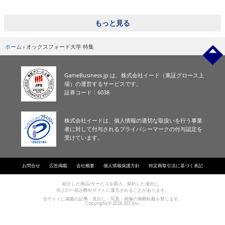
eスポーツ
もっと見る
ホーム
›
オックスフォード大学 特集
GameBusiness.jp は、株式会社イード（東証グロース上
場）の運営するサービスです。
証券コード：6038
株式会社イードは、個人情報の適切な取扱いを行う事業
者に対して付与されるプライバシーマークの付与認定を
受けています。
お問合せ
広告掲載
会社概要
個人情報保護方針
特定商取引法に基づく表記
紹介した商品/サービスを購入、契約した場合に、
売上の一部が弊社サイトに還元されることがあります。
当サイトに掲載の記事・見出し・写真・画像の無断転載を禁じます。
Copyright © 2026 IID, Inc.