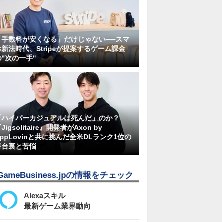
「手数料が安くなる」だけじゃない──スマ
ホ新法時代、Stripeが提案するゲーム課金
の"次の一手"
「ハイパーカジュアルは死んだ」のか？
Jigsolitaire』開発者がAxon by
AppLovinと共に挑んだ全米DLランク1位の
舞台裏と苦悩
GameBusiness.jpの情報をチェック
Alexaスキル
最新ゲーム業界動向