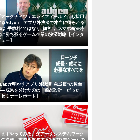
『アークナイツ：エンドフィールド』も採用
するAdyen―アプリ外決済で本当に得られる
のは“手数料”ではなく“顧客”。スマホ新法時
代に勝ち残るゲーム企業の決済戦略【インタ
ビュー】
KLabが明かすアプリ外決済"急成長"の舞台
裏―成果を分けたのは「商品設計」だった
【セミナーレポート】
「まずやってみる」がアークシステムワーク
スの流儀。世界を席巻する2.5D格闘ゲームの