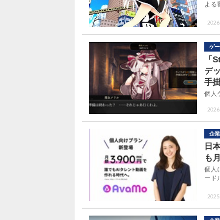
よる
2026.
ゲー
「S
デッ
手
個人
2026
企業
日本
も月
個人
ード
2025