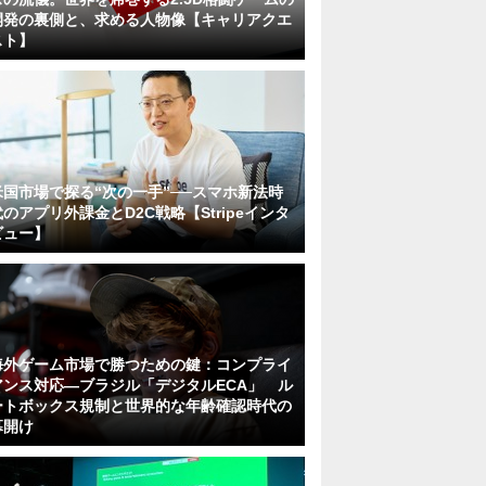
開発の裏側と、求める人物像【キャリアクエ
スト】
米国市場で探る“次の一手”──スマホ新法時
代のアプリ外課金とD2C戦略【Stripeインタ
ビュー】
海外ゲーム市場で勝つための鍵：コンプライ
アンス対応—ブラジル「デジタルECA」 ル
ートボックス規制と世界的な年齢確認時代の
幕開け