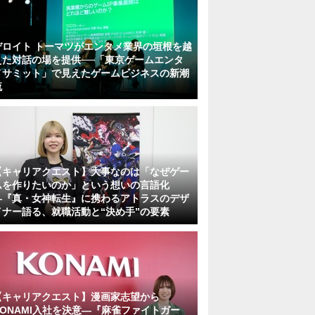
デロイト トーマツがエンタメ業界の垣根を越
えた対話の場を提供──「東京ゲームエンタ
メサミット」で見えたゲームビジネスの新潮
流
【キャリアクエスト】大事なのは「なぜゲー
ムを作りたいのか」という想いの言語化
―『真・女神転生』に携わるアトラスのデザ
イナー語る、就職活動と“決め手”の要素
【キャリアクエスト】漫画家志望から
KONAMI入社を決意―『麻雀ファイトガー