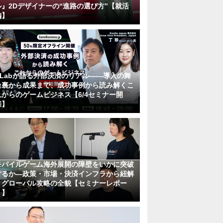
ル』2Dデザイナーの“進路の選び方”【就活
編】
KLabが語る外部決済のリアル――導入の舞
台裏から成果まで、成功事例から読み解くこ
れからのゲームビジネス【6/4セミナー開
催】
モバイルゲーム海外展開の障壁をいかに突破
するか―政策・市場・決済インフラから紐解
くグローバル攻略の全貌【セミナーレポー
ト】