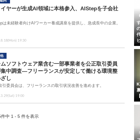
動向
イヤーが生成AI領域に本格参入、AIStepを子会社
Stepは未経験者向けAIワーカー養成講座を提供し、急成長中の企業。
.8.18(Mon) 19:30
他
ームソフトウェア業含む一部事業者を公正取引委員
が集中調査―フリーランスが安定して働ける環境整
めざし
取引委員会は、フリーランスの取引状況改善を進めます。
3.29(Sat) 19:00
5件中 1 - 5 件を表示