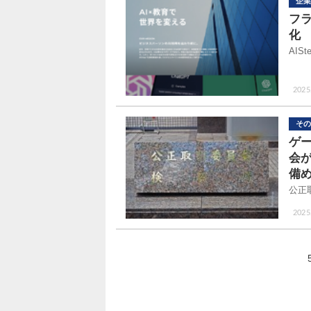
企業
フラ
化
AI
2025
その
ゲ
会
備
公正
2025.