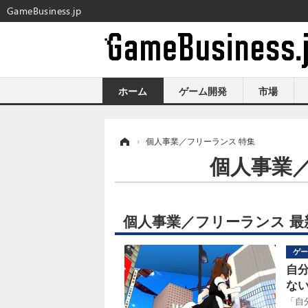
GameBusiness.jp
ホーム
ゲーム開発
市場
ホーム
›
個人事業／フリーランス 特集
個人事業
個人事業／フリーランス 最
ゲー
自
ない
「自分