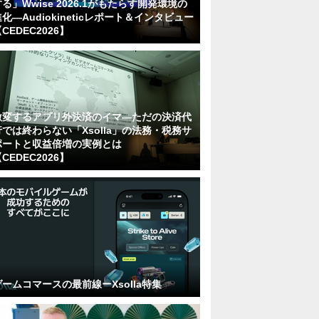
る」Wwise 2026.1がもたらす開発環境の
化―Audiokineticレポート＆インタビュー
CEDEC2026】
激変するアプリ外決済のイマ―ただの決済代
行では終わらない「Xsolla」の法務・税務サ
ポートと収益倍増の実例とは
CEDEC2026】
ゲームコマースの最前線ーXsolla特集