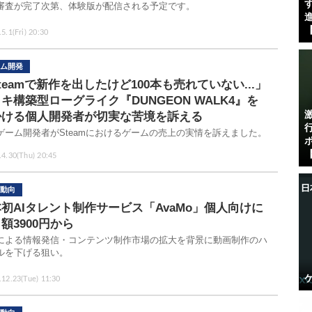
す
審査が完了次第、体験版が配信される予定です。
進
【
5.1(Fri) 20:30
ム開発
teamで新作を出したけど100本も売れていない...」
キ構築型ローグライク『DUNGEON WALK4』を
掛ける個人開発者が切実な苦境を訴える
ゲーム開発者がSteamにおけるゲームの売上の実情を訴えました。
【
.4.30(Thu) 20:45
動向
初AIタレント制作サービス「AvaMo」個人向けに
額3900円から
による情報発信・コンテンツ制作市場の拡大を背景に動画制作のハ
ルを下げる狙い。
.12.23(Tue) 11:30