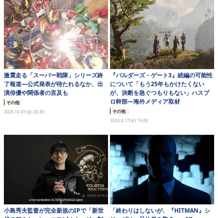
eスポーツ
激震走る「スーパー戦隊」シリーズ終
『バルダーズ・ゲート3』続編の可能性
了報道―公式発表が待たれるなか、出
について「もう25年もかけたくない
演俳優や関係者の言及も
が、決断を急ぐつもりもない」ハスブ
ロ幹部―海外メディア取材
その他
その他
2025.10.31(金) 20:30
2024.4.17(水) 16:00
小島秀夫監督が完全新規のIPで「新世
「終わりはしないが、『HITMAN』シ