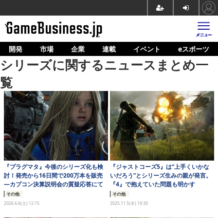
開発
市場
企業
連載
イベント
eスポーツ
ホーム
シリーズに関するニュースまとめ一
ゲーム開発
覧
市場
マネタイズ
企業動向
人材育成
『プラグマタ』今後のシリーズ化も検
『ジャストコーズ5』は“上手くいかな
産業政策
討！発売から16日間で200万本を販売
いだろう”とシリーズ生みの親が発言。
―カプコン決算説明会の質疑応答にて
『4』で抱えていた問題も明かす
連載
その他
その他
2026.6.6(土) 12:15
2025.11.5(水) 19:30
イベント/セミナー