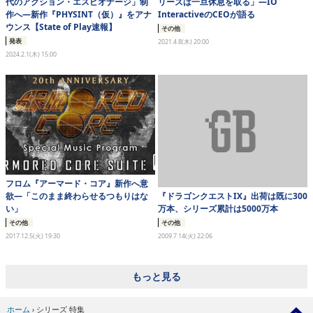
代のアクション・エスピオナージ」制
リーズは一旦休息を取る」―IO
作へ―新作『PHYSINT（仮）』をアナ
InteractiveのCEOが語る
ウンス【State of Play速報】
その他
発表
2021.4.8(木) 20:00
2024.2.1(木) 15:00
フロム『アーマード・コア』新作へ意
『ドラゴンクエストIX』出荷は既に300
欲―「このまま終わらせるつもりはな
万本、シリーズ累計は5000万本
い」
その他
その他
2009.7.14(火) 22:06
2017.12.5(火) 19:30
もっと見る
ホーム
›
シリーズ 特集