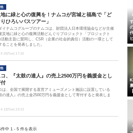
他
災地に緑と心の復興を！ナムコが宮城と福島で「ど
ぐりひろいバスツアー」
ダイナムコグループのナムコは、財団法人日本環境協会などが主催
被災地に緑と心の復興活動どんぐりプロジェクト「プロジェクト
の活動主旨に賛同し、CSR（企業の社会的責任）活動の一環として
することを発表しました。
.9.25(Tue) 17:10
他
コ、『太鼓の達人』の売上2500万円を義援金とし
寄付
コは、全国で展開する直営アミューズメント施設に設置している
鼓の達人』の売上金2500万円を義援金として寄付すると発表しま
。
.4.12(Tue) 23:13
5件中 1 - 5 件を表示