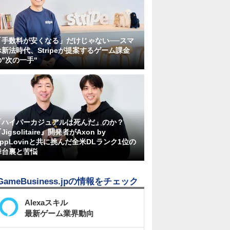
「手数料が安くなる」だけじゃない──スマ
ホ新法時代、Stripeが提案するゲーム課金
の"次の一手"
「ハイパーカジュアルは死んだ」のか？
Jigsolitaire』開発者がAxon by
AppLovinと共に挑んだ全米DLランク1位の
舞台裏と苦悩
GameBusiness.jpの情報をチェック
Alexaスキル
最新ゲーム業界動向