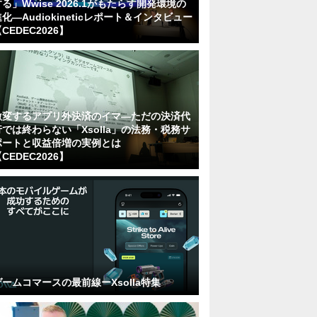
る」Wwise 2026.1がもたらす開発環境の
化―Audiokineticレポート＆インタビュー
CEDEC2026】
激変するアプリ外決済のイマ―ただの決済代
行では終わらない「Xsolla」の法務・税務サ
ポートと収益倍増の実例とは
CEDEC2026】
ゲームコマースの最前線ーXsolla特集