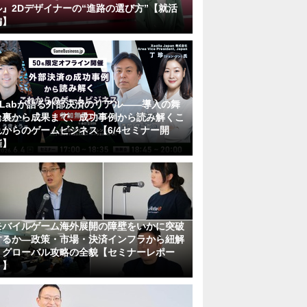
ル』2Dデザイナーの“進路の選び方”【就活
編】
KLabが語る外部決済のリアル――導入の舞
台裏から成果まで、成功事例から読み解くこ
れからのゲームビジネス【6/4セミナー開
催】
モバイルゲーム海外展開の障壁をいかに突破
するか―政策・市場・決済インフラから紐解
くグローバル攻略の全貌【セミナーレポー
ト】