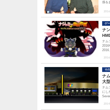
係を
2016
ゲー
ナ
HM
ナム
20
20
2016
その
ナ
大型
ナム
にした
Se
2014