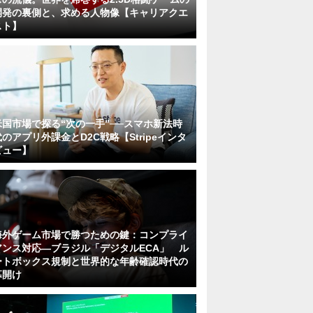
開発の裏側と、求める人物像【キャリアクエ
スト】
米国市場で探る“次の一手”──スマホ新法時
代のアプリ外課金とD2C戦略【Stripeインタ
ビュー】
海外ゲーム市場で勝つための鍵：コンプライ
アンス対応—ブラジル「デジタルECA」 ル
ートボックス規制と世界的な年齢確認時代の
幕開け