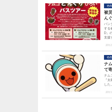
その
被
ん
バン
する
D」
支援
2012
その
ナム
て
ナム
『太
した
2011