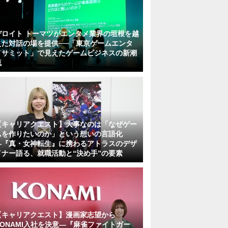
デロイト トーマツがエンタメ業界の垣根を越
えた対話の場を提供──「東京ゲームエンタ
メサミット」で見えたゲームビジネスの新潮
流
【キャリアクエスト】大事なのは「なぜゲー
ムを作りたいのか」という想いの言語化
―『真・女神転生』に携わるアトラスのデザ
イナー語る、就職活動と“決め手”の要素
【キャリアクエスト】漫画家志望から
KONAMI入社を決意―『麻雀ファイトガー