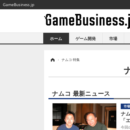
GameBusiness.jp
ホーム
ゲーム開発
市場
ホーム
›
ナムコ 特集
ナムコ 最新ニュース
市場
ナ
「エ
今回