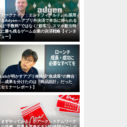
『アークナイツ：エンドフィールド』も採用
するAdyen―アプリ外決済で本当に得られる
のは“手数料”ではなく“顧客”。スマホ新法時
代に勝ち残るゲーム企業の決済戦略【インタ
ビュー】
KLabが明かすアプリ外決済"急成長"の舞台
裏―成果を分けたのは「商品設計」だった
【セミナーレポート】
「まずやってみる」がアークシステムワーク
スの流儀。世界を席巻する2.5D格闘ゲームの