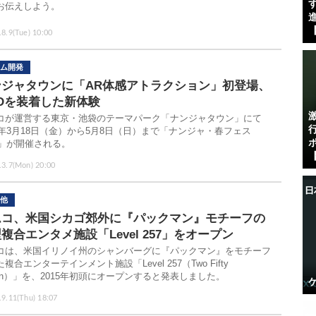
す
お伝えしよう。
進
【
.8.9(Tue) 10:00
ム開発
ンジャタウンに「AR体感アトラクション」初登場、
Dを装着した新体験
コが運営する東京・池袋のテーマパーク「ナンジャタウン」にて
16年3月18日（金）から5月8日（日）まで「ナンジャ・春フェス
16」が開催される。
【
.3.7(Mon) 20:00
他
ムコ、米国シカゴ郊外に『パックマン』モチーフの
複合エンタメ施設「Level 257」をオープン
コは、米国イリノイ州のシャンバーグに『パックマン』をモチーフ
複合エンターテインメント施設「Level 257（Two Fifty
ven）」を、2015年初頭にオープンすると発表しました。
.9.11(Thu) 18:07