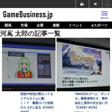
開発
市場
企業
連載
イベント
eスポーツ
ホーム
河嶌 太郎の記事一覧
ゲーム開発
市場
マネタイズ
企業動向
人材育成
産業政策
言語や性別が変わっても
1000万DLゲーム「ダンメ
連載
リアルタイムに動
モ」開発者明かす、製作
く！？ 最新口パク技術
会社と原作の付き合い方
イベント/セミナー
のスゴさに迫る【CEDEC
【CEDEC 2019】
2019】