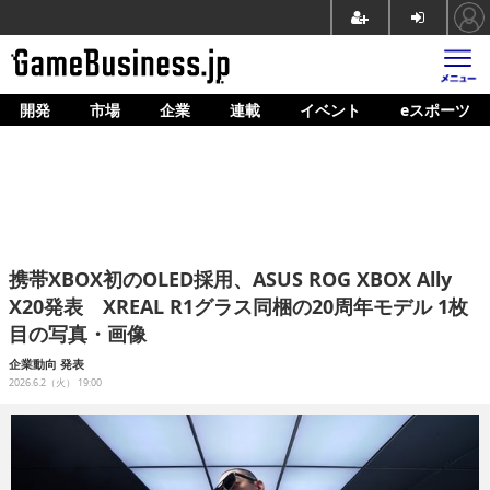
開発
市場
企業
連載
イベント
eスポーツ
ホーム
ゲーム開発
市場
マネタイズ
携帯XBOX初のOLED採用、ASUS ROG XBOX Ally
企業動向
X20発表 XREAL R1グラス同梱の20周年モデル 1枚
目の写真・画像
人材育成
企業動向
発表
産業政策
2026.6.2（火） 19:00
連載
イベント/セミナー