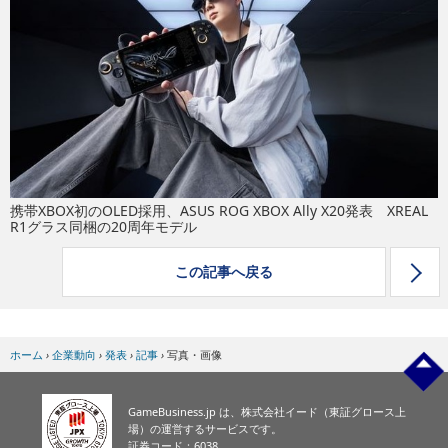
eスポーツ
携帯XBOX初のOLED採用、ASUS ROG XBOX Ally X20発表 XREAL
R1グラス同梱の20周年モデル
この記事へ戻る
ホーム
›
企業動向
›
発表
›
記事
›
写真・画像
GameBusiness.jp は、株式会社イード（東証グロース上
場）の運営するサービスです。
証券コード：6038