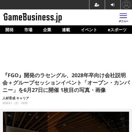
開発
市場
企業
連載
イベント
eスポーツ
ホーム
ゲーム開発
市場
マネタイズ
『FGO』開発のラセングル、2028年卒向け会社説明
企業動向
会＋グループセッションイベント「オープン・カンパ
ニー」を6月27日に開催 1枚目の写真・画像
人材育成
人材育成
キャリア
産業政策
2026.6.1（月） 18:00
連載
イベント/セミナー