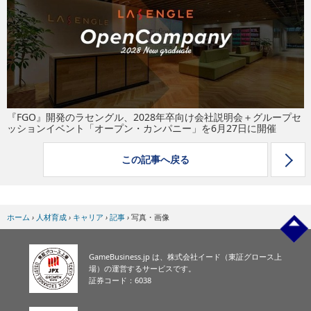
eスポーツ
『FGO』開発のラセングル、2028年卒向け会社説明会＋グループセ
ッションイベント「オープン・カンパニー」を6月27日に開催
この記事へ戻る
ホーム
›
人材育成
›
キャリア
›
記事
›
写真・画像
GameBusiness.jp は、株式会社イード（東証グロース上
場）の運営するサービスです。
証券コード：6038