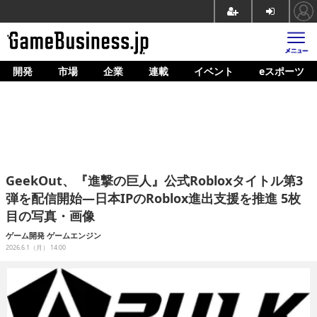
開発
市場
企業
連載
イベント
eスポーツ
ホーム
ゲーム開発
市場
マネタイズ
GeekOut、『進撃の巨人』公式Robloxタイトル第3
企業動向
弾を配信開始―日本IPのRoblox進出支援を推進 5枚
目の写真・画像
人材育成
ゲーム開発
ゲームエンジン
産業政策
2026.6.1（月） 14:00
連載
イベント/セミナー