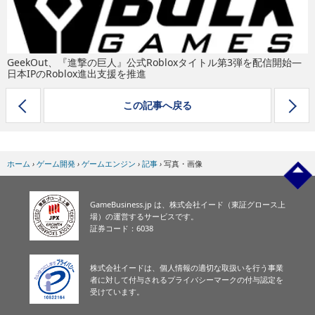
eスポーツ
GeekOut、『進撃の巨人』公式Robloxタイトル第3弾を配信開始―
日本IPのRoblox進出支援を推進
この記事へ戻る
ホーム
›
ゲーム開発
›
ゲームエンジン
›
記事
›
写真・画像
GameBusiness.jp は、株式会社イード（東証グロース上
場）の運営するサービスです。
証券コード：6038
株式会社イードは、個人情報の適切な取扱いを行う事業
者に対して付与されるプライバシーマークの付与認定を
受けています。