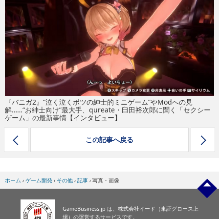
eスポーツ
『バニガ2』“泣く泣くボツの紳士的ミニゲーム”やModへの見
解……“お紳士向け”最大手、qureate・臼田裕次郎に聞く「セクシー
ゲーム」の最新事情【インタビュー】
この記事へ戻る
ホーム
›
ゲーム開発
›
その他
›
記事
›
写真・画像
GameBusiness.jp は、株式会社イード（東証グロース上
場）の運営するサービスです。