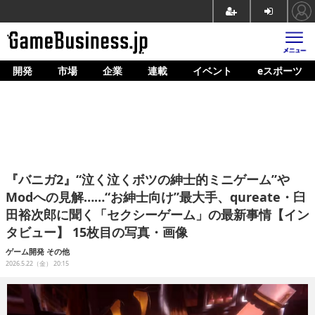
開発
市場
企業
連載
イベント
eスポーツ
ホーム
ゲーム開発
市場
マネタイズ
『バニガ2』“泣く泣くボツの紳士的ミニゲーム”や
企業動向
Modへの見解……“お紳士向け”最大手、qureate・臼
田裕次郎に聞く「セクシーゲーム」の最新事情【イン
人材育成
タビュー】 15枚目の写真・画像
産業政策
ゲーム開発
その他
2026.5.22（金） 20:15
連載
イベント/セミナー