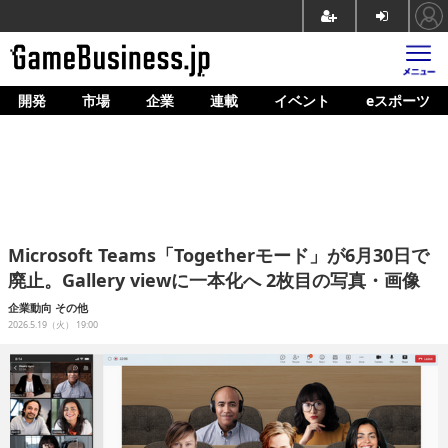
開発
市場
企業
連載
イベント
eスポーツ
ホーム
ゲーム開発
市場
マネタイズ
Microsoft Teams「Togetherモード」が6月30日で
企業動向
廃止。Gallery viewに一本化へ 2枚目の写真・画像
人材育成
企業動向
その他
2026.5.19（火） 19:00
産業政策
連載
イベント/セミナー