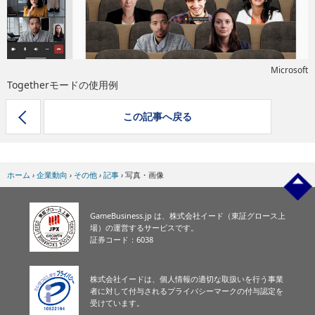
eスポーツ
Microsoft
Togetherモードの使用例
この記事へ戻る
ホーム
›
企業動向
›
その他
›
記事
›
写真・画像
GameBusiness.jp は、株式会社イード（東証グロース上
場）の運営するサービスです。
証券コード：6038
株式会社イードは、個人情報の適切な取扱いを行う事業
者に対して付与されるプライバシーマークの付与認定を
受けています。