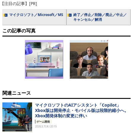
【注目の記事】[PR]
マイクロソフト／Microsoft／MS
終了／停止／削除／廃止／中止／
キャンセル／解消
この記事の写真
関連ニュース
マイクロソフトのAIアシスタント「Copilot」
Xbox版は開発停止・モバイル版は段階的縮小へ。
Xbox開発体制の変更に伴い
ゲーム開発
2026.5.7(木) 20:15