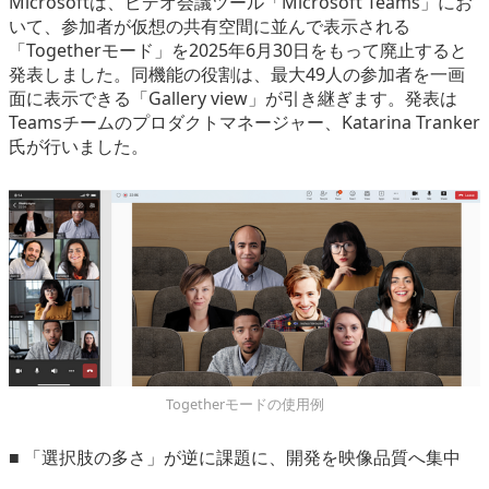
Microsoftは、ビデオ会議ツール「Microsoft Teams」にお
eスポーツ
いて、参加者が仮想の共有空間に並んで表示される
「Togetherモード」を2025年6月30日をもって廃止すると
発表しました。同機能の役割は、最大49人の参加者を一画
面に表示できる「Gallery view」が引き継ぎます。発表は
Teamsチームのプロダクトマネージャー、Katarina Tranker
氏が行いました。
Togetherモードの使用例
■ 「選択肢の多さ」が逆に課題に、開発を映像品質へ集中