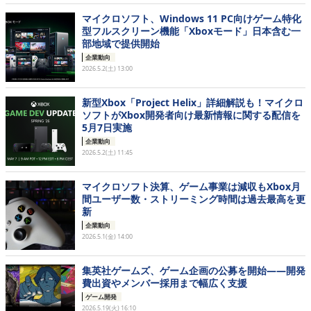
マイクロソフト、Windows 11 PC向けゲーム特化
型フルスクリーン機能「Xboxモード」日本含む一
部地域で提供開始
企業動向
2026.5.2(土) 13:00
新型Xbox「Project Helix」詳細解説も！マイクロ
ソフトがXbox開発者向け最新情報に関する配信を
5月7日実施
企業動向
2026.5.2(土) 11:45
マイクロソフト決算、ゲーム事業は減収もXbox月
間ユーザー数・ストリーミング時間は過去最高を更
新
企業動向
2026.5.1(金) 14:00
集英社ゲームズ、ゲーム企画の公募を開始——開発
費出資やメンバー採用まで幅広く支援
ゲーム開発
2026.5.19(火) 16:10