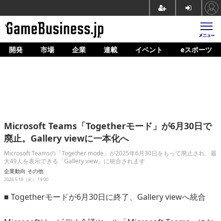
開発
市場
企業
連載
イベント
eスポーツ
ホーム
ゲーム開発
市場
マネタイズ
Microsoft Teams「Togetherモード」が6月30日で
企業動向
廃止。Gallery viewに一本化へ
人材育成
Microsoft Teamsの「Together mode」が2025年6月30日をもって廃止され、最
大49人を表示できる「Gallery view」に統合されます
産業政策
企業動向
その他
2026.5.19（火） 19:00
連載
■ Togetherモードが6月30日に終了、Gallery viewへ統合
イベント/セミナー