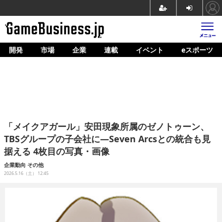
開発
市場
企業
連載
イベント
eスポーツ
ホーム
ゲーム開発
市場
マネタイズ
「メイクアガール」安田現象所属のゼノトゥーン、
企業動向
TBSグループの子会社に―Seven Arcsとの統合も見
据える 4枚目の写真・画像
人材育成
企業動向
その他
産業政策
2026.5.16（土） 12:45
連載
イベント/セミナー