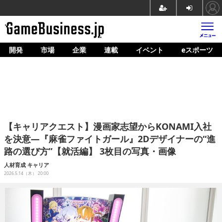
開発
市場
企業
連載
イベント
eスポーツ
ホーム
ゲーム開発
市場
マネタイズ
【キャリアクエスト】漫画家志望からKONAMI入社
企業動向
を決意―『麻雀ファイトガール』2Dデザイナーの“進
路の選び方”【就活編】 3枚目の写真・画像
人材育成
人材育成
キャリア
産業政策
2026.5.14（木） 20:00
連載
イベント/セミナー