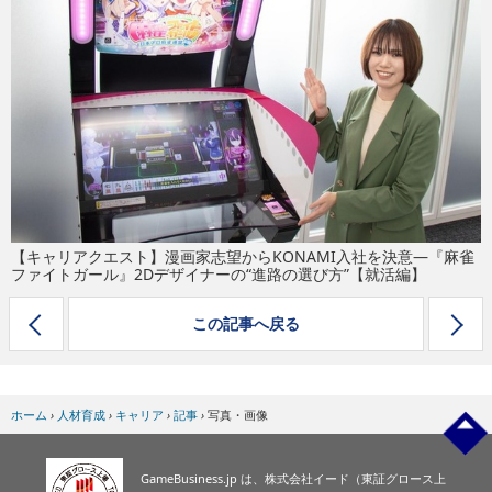
eスポーツ
【キャリアクエスト】漫画家志望からKONAMI入社を決意―『麻雀
ファイトガール』2Dデザイナーの“進路の選び方”【就活編】
この記事へ戻る
ホーム
›
人材育成
›
キャリア
›
記事
›
写真・画像
GameBusiness.jp は、株式会社イード（東証グロース上