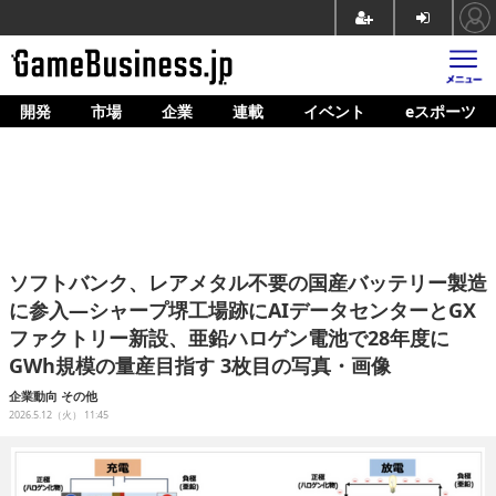
開発
市場
企業
連載
イベント
eスポーツ
ホーム
ゲーム開発
市場
マネタイズ
ソフトバンク、レアメタル不要の国産バッテリー製造
企業動向
に参入―シャープ堺工場跡にAIデータセンターとGX
ファクトリー新設、亜鉛ハロゲン電池で28年度に
人材育成
GWh規模の量産目指す 3枚目の写真・画像
産業政策
企業動向
その他
2026.5.12（火） 11:45
連載
イベント/セミナー