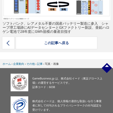
eスポーツ
ソフトバンク、レアメタル不要の国産バッテリー製造に参入 シャ
ープ堺工場跡にAIデータセンターとGXファクトリー新設、亜鉛ハロ
ゲン電池で28年度にGWh規模の量産目指す
この記事へ戻る
ホーム
›
企業動向
›
その他
›
記事
›
写真・画像
GameBusiness.jp は、株式会社イード（東証グロース上
場）の運営するサービスです。
証券コード：6038
株式会社イードは、個人情報の適切な取扱いを行う事業
者に対して付与されるプライバシーマークの付与認定を
受けています。