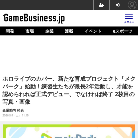
開発
市場
企業
連載
イベント
eスポーツ
ホーム
ゲーム開発
市場
マネタイズ
ホロライブのカバー、新たな育成プロジェクト「メク
企業動向
パーク」始動！練習生たちが最長2年活動し、才能を
認められれば正式デビュー、でなければ終了 2枚目の
人材育成
写真・画像
産業政策
企業動向
発表
2026.5.9（土） 11:15
連載
イベント/セミナー