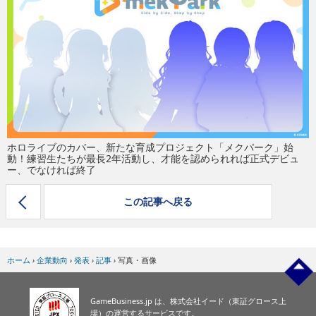
eスポーツ
ホロライブのカバー、新たな育成プロジェクト「メクパーク」始
動！練習生たちが最長2年活動し、才能を認められれば正式デビュ
ー、でなければ終了
この記事へ戻る
ホーム
›
企業動向
›
発表
›
記事
›
写真・画像
GameBusiness.jp は、株式会社イード（東証グロース上
場）の運営するサービスです。