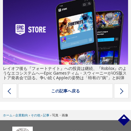
eスポーツ
レイオフ後も『フォートナイト』への投資は継続、『Roblox』のよ
うなエコシステムへ―Epic Gamesティム・スウィーニーがiOS版ス
トア発表会で語る。争い続くAppleの姿勢は「特有の"病"」と糾弾
この記事へ戻る
ホーム
›
企業動向
›
その他
›
記事
›
写真・画像