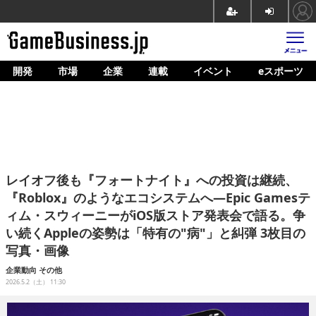
開発
市場
企業
連載
イベント
eスポーツ
ホーム
ゲーム開発
市場
マネタイズ
レイオフ後も『フォートナイト』への投資は継続、
企業動向
『Roblox』のようなエコシステムへ―Epic Gamesテ
ィム・スウィーニーがiOS版ストア発表会で語る。争
人材育成
い続くAppleの姿勢は「特有の"病"」と糾弾 3枚目の
産業政策
写真・画像
企業動向
その他
連載
2026.5.2（土） 11:30
イベント/セミナー