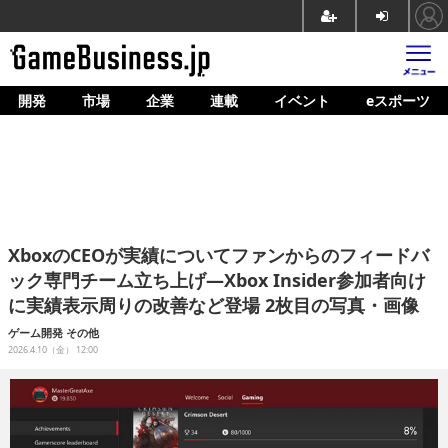
開発
市場
企業
連載
イベント
eスポーツ
ホーム
ゲーム開発
市場
マネタイズ
XboxのCEOが実績についてファンからのフィードバ
企業動向
ック専門チーム立ち上げ―Xbox Insider参加者向け
に実績表示周りの改善など登場 2枚目の写真・画像
人材育成
ゲーム開発
その他
産業政策
2026.4.10（金） 12:00
連載
イベント/セミナー