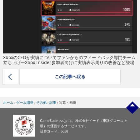
eスポーツ
XboxのCEOが実績についてファンからのフィードバック専門チーム
立ち上げ―Xbox Insider参加者向けに実績表示周りの改善など登場
この記事へ戻る
ホーム
›
ゲーム開発
›
その他
›
記事
›
写真・画像
GameBusiness.jp は、株式会社イード（東証グロース上
場）の運営するサービスです。
証券コード：6038