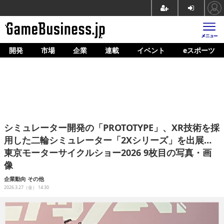
開発
市場
企業
連載
イベント
eスポーツ
ホーム
ゲーム開発
市場
マネタイズ
シミュレーター開発の「PROTOTYPE」、XR技術を採
企業動向
用した二輪シミュレーター「2Xシリーズ」を出展…
東京モーターサイクルショー2026 9枚目の写真・画
人材育成
像
産業政策
企業動向
その他
2026.3.27（金） 14:30
連載
イベント/セミナー