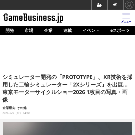
開発
市場
企業
連載
イベント
eスポーツ
ホーム
ゲーム開発
市場
マネタイズ
シミュレーター開発の「PROTOTYPE」、XR技術を採
企業動向
用した二輪シミュレーター「2Xシリーズ」を出展…
東京モーターサイクルショー2026 1枚目の写真・画
人材育成
像
産業政策
企業動向
その他
2026.3.27（金） 14:30
連載
イベント/セミナー