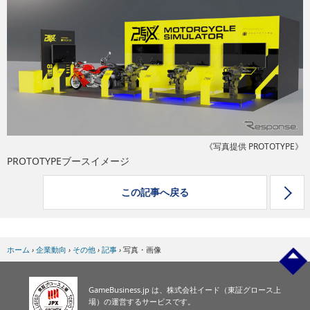
eスポーツ
《写真提供 PROTOTYPE》
PROTOTYPEブースイメージ
この記事へ戻る
ホーム
›
企業動向
›
その他
›
記事
›
写真・画像
GameBusiness.jp は、株式会社イード（東証グロース上
場）の運営するサービスです。