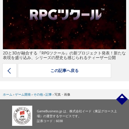
eスポーツ
2Dと3Dが融合する『RPGツクール』の新プロジェクト発表！新たな
表現を盛り込み、シリーズの歴史も感じられるティーザー公開
この記事へ戻る
ホーム
›
ゲーム開発
›
その他
›
記事
›
写真・画像
GameBusiness.jp は、株式会社イード（東証グロース上
場）の運営するサービスです。
証券コード：6038