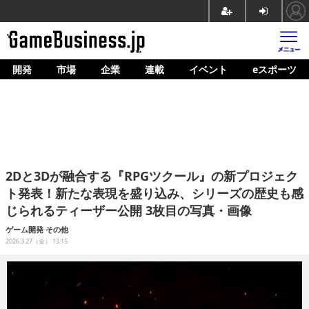
開発
市場
企業
連載
イベント
eスポーツ
ホーム
ゲーム開発
市場
マネタイズ
2Dと3Dが融合する『RPGツクール』の新プロジェク
企業動向
ト発表！新たな表現を盛り込み、シリーズの歴史も感
じられるティーザー公開 3枚目の写真・画像
人材育成
ゲーム開発
その他
産業政策
2026.3.27（金） 13:15
連載
イベント/セミナー