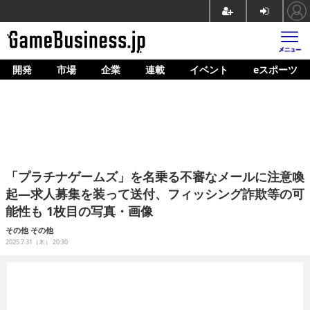
開発
市場
企業
連載
イベント
eスポーツ
ホーム
ゲーム開発
市場
マネタイズ
「プラチナゲームズ」を名乗る不審なメールに注意喚
企業動向
起―求人募集を装って送付、フィッシング詐欺等の可
能性も 1枚目の写真・画像
人材育成
その他
その他
産業政策
2025.7.31（木） 20:30
連載
イベント/セミナー