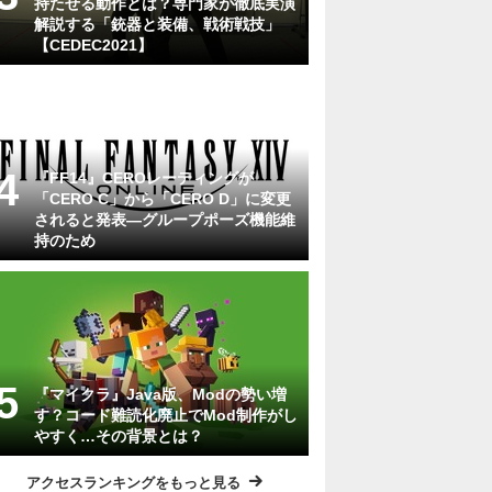
持たせる動作とは？専門家が徹底実演
解説する「銃器と装備、戦術戦技」
【CEDEC2021】
『FF14』CEROレーティングが
「CERO C」から「CERO D」に変更
されると発表―グループポーズ機能維
持のため
『マイクラ』Java版、Modの勢い増
す？コード難読化廃止でMod制作がし
やすく…その背景とは？
アクセスランキングをもっと見る