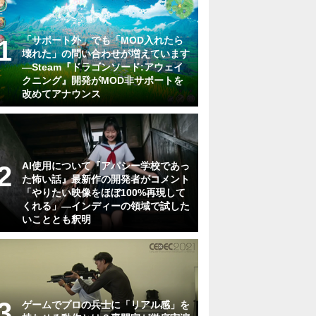
「サポート外」でも「MOD入れたら
壊れた」の問い合わせが増えています
―Steam『ドラゴンソード:アウェイ
クニング』開発がMOD非サポートを
改めてアナウンス
AI使用について『アパシー学校であっ
た怖い話』最新作の開発者がコメント
「やりたい映像をほぼ100%再現して
くれる」―インディーの領域で試した
いこととも釈明
ゲームでプロの兵士に「リアル感」を