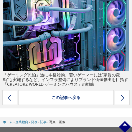
eスポーツ
「ゲーミング民泊」遂に本格始動。若いゲーマーには“家賃の変
動”も実施するなど、インフラ整備によりブランド価値創出を目指す
「CREATORZ WORLD ゲーミングハウス」の戦略
この記事へ戻る
ホーム
›
企業動向
›
発表
›
記事
›
写真・画像