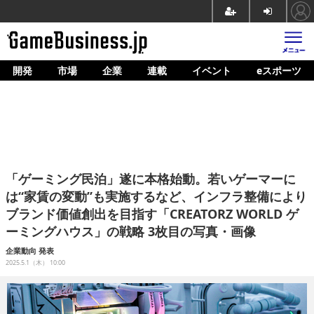
開発
市場
企業
連載
イベント
eスポーツ
ホーム
ゲーム開発
市場
マネタイズ
「ゲーミング民泊」遂に本格始動。若いゲーマーに
企業動向
は“家賃の変動”も実施するなど、インフラ整備により
ブランド価値創出を目指す「CREATORZ WORLD ゲ
人材育成
ーミングハウス」の戦略 3枚目の写真・画像
産業政策
企業動向
発表
2025.5.1（木） 10:00
連載
イベント/セミナー