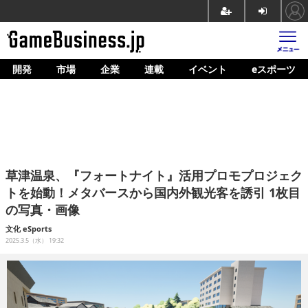
開発
市場
企業
連載
イベント
eスポーツ
ホーム
ゲーム開発
市場
マネタイズ
草津温泉、『フォートナイト』活用プロモプロジェク
企業動向
トを始動！メタバースから国内外観光客を誘引 1枚目
の写真・画像
人材育成
文化
eSports
産業政策
2025.3.5（水） 19:32
連載
イベント/セミナー