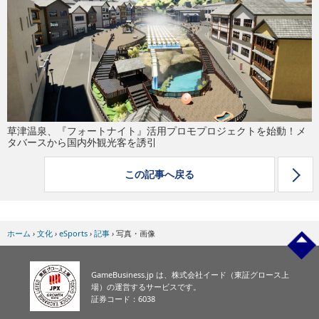
eスポーツ
草津温泉、『フォートナイト』活用プロモプロジェクトを始動！メ
タバースから国内外観光客を誘引
この記事へ戻る
ホーム
›
文化
›
eSports
›
記事
›
写真・画像
GameBusiness.jp は、株式会社イード（東証グロース上
場）の運営するサービスです。
証券コード：6038