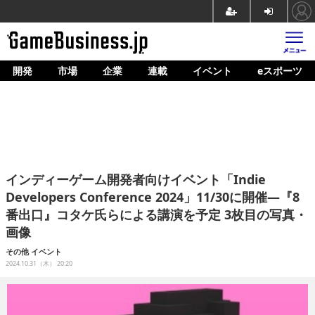
開発
市場
企業
連載
イベント
eスポーツ
ホーム
ゲーム開発
市場
マネタイズ
インディーゲーム開発者向けイベント「Indie
企業動向
Developers Conference 2024」11/30に開催―『8
番出口』コタケ氏らによる講演を予定 3枚目の写真・
人材育成
画像
産業政策
その他
イベント
2024.10.31（木） 20:20
連載
イベント/セミナー