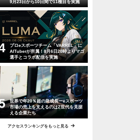
9月23日から10日間で11種目を実施
プロeスポーツチーム「VARREL」に
AITuberが所属！8月6日20時よりマゴ
選手とコラボ配信を実施
世界で年20％超の急成長ーeスポーツ
市場の売上を支えるのはZ世代を見据
える企業たち
アクセスランキングをもっと見る