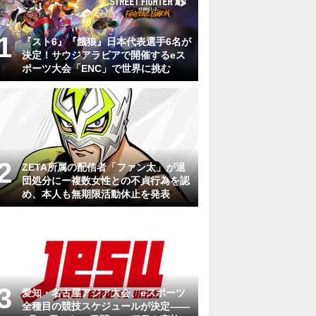
『スト6』『餓狼』日本代表選手6名が
決定！サウジアラビアで開催するeス
ポーツ大会「ENC」で世界に挑む
ZETA所属の配信者「ファン太」が退
団処分にー複数女性との不貞行為を認
め、本人も無期限活動休止を発表
愛知・名古屋アジア大会、eスポーツ
全種目の競技スケジュールが決定——