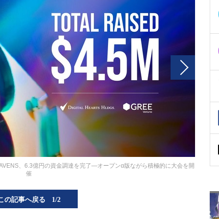
RAVENS、6.3億円の資金調達を完了―オープンα版ながら積極的に大会を開
催
この記事へ戻る
1/2