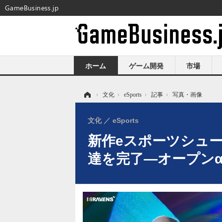
GameBusiness.jp
ホーム
ゲーム開発
市場
ホーム
›
文化
›
eSports
›
記事
›
写真・画像
文化
eSports
新作eスポーツシュータ
達を完了―オープンα