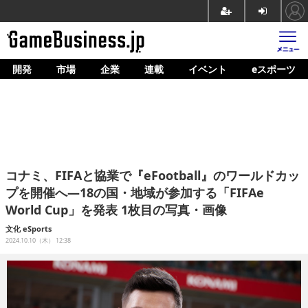
開発
市場
企業
連載
イベント
eスポーツ
ホーム
ゲーム開発
市場
マネタイズ
コナミ、FIFAと協業で『eFootball』のワールドカッ
企業動向
プを開催へ―18の国・地域が参加する「FIFAe
World Cup」を発表 1枚目の写真・画像
人材育成
文化
eSports
産業政策
2024.10.10（木） 12:38
連載
イベント/セミナー