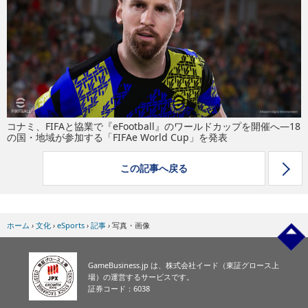
eスポーツ
コナミ、FIFAと協業で『eFootball』のワールドカップを開催へ―18
の国・地域が参加する「FIFAe World Cup」を発表
この記事へ戻る
ホーム
›
文化
›
eSports
›
記事
›
写真・画像
GameBusiness.jp は、株式会社イード（東証グロース上
場）の運営するサービスです。
証券コード：6038